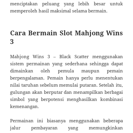
menciptakan peluang yang lebih besar untuk
memperoleh hasil maksimal selama bermain.
Cara Bermain Slot Mahjong Wins
3
Mahjong Wins 3 – Black Scatter menggunakan
sistem permainan yang sederhana sehingga dapat
dimainkan oleh pemula maupun pemain
berpengalaman. Pemain hanya perlu menentukan
nilai taruhan sebelum memulai putaran. Setelah itu,
gulungan akan berputar dan menampilkan berbagai
simbol yang berpotensi menghasilkan kombinasi
kemenangan.
Permainan ini biasanya menggunakan beberapa
jalur pembayaran yang memungkinkan