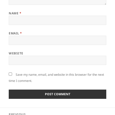
NAME
*
EMAIL
*
WEBSITE
Save my name, email, and website in this browser for the next
time I comment.
Post
PREVIOUS