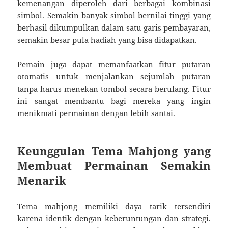
kemenangan diperoleh dari berbagai kombinasi
simbol. Semakin banyak simbol bernilai tinggi yang
berhasil dikumpulkan dalam satu garis pembayaran,
semakin besar pula hadiah yang bisa didapatkan.
Pemain juga dapat memanfaatkan fitur putaran
otomatis untuk menjalankan sejumlah putaran
tanpa harus menekan tombol secara berulang. Fitur
ini sangat membantu bagi mereka yang ingin
menikmati permainan dengan lebih santai.
Keunggulan Tema Mahjong yang
Membuat Permainan Semakin
Menarik
Tema mahjong memiliki daya tarik tersendiri
karena identik dengan keberuntungan dan strategi.