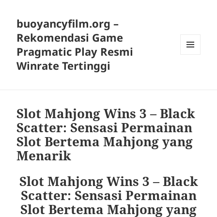
buoyancyfilm.org –
Rekomendasi Game
Pragmatic Play Resmi
MENU
Winrate Tertinggi
AND
WIDGETS
Slot Mahjong Wins 3 – Black
Scatter: Sensasi Permainan
Slot Bertema Mahjong yang
Menarik
Slot Mahjong Wins 3 – Black
Scatter: Sensasi Permainan
Slot Bertema Mahjong yang