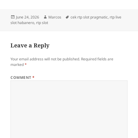
Posted
Author
Tags
June 24, 2026
Marcos
cek rtp slot pragmatic
,
rtp live
on
slot habanero
,
rtp slot
Leave a Reply
Your email address will not be published.
Required fields are
marked
*
COMMENT
*