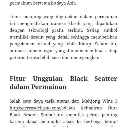
permainan bertema budaya Asia.
Tema mahjong yang digunakan dalam permainan
ini menghadirkan nuansa klasik yang dipadukan
dengan teknologi grafis terkini. Setiap simbol
memiliki desain yang detail sehingga memberikan
pengalaman visual yang lebih hidup. Selain itu,
animasi kemenangan yang dinamis membuat setiap
putaran terasa lebih seru dan menegangkan.
Fitur Unggulan Black Scatter
dalam Permainan
Salah satu daya tarik utama dari Mahjong Wins 3
https://terrasdebasto.com/
​​​adalah kehadiran fitur
Black Scatter. Simbol ini memiliki peran penting
karena dapat membuka akses ke berbagai bonus