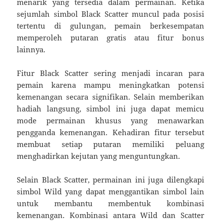
menarik yang tersedia dalam permainan. Ketika
sejumlah simbol Black Scatter muncul pada posisi
tertentu di gulungan, pemain berkesempatan
memperoleh putaran gratis atau fitur bonus
lainnya.
Fitur Black Scatter sering menjadi incaran para
pemain karena mampu meningkatkan potensi
kemenangan secara signifikan. Selain memberikan
hadiah langsung, simbol ini juga dapat memicu
mode permainan khusus yang menawarkan
pengganda kemenangan. Kehadiran fitur tersebut
membuat setiap putaran memiliki peluang
menghadirkan kejutan yang menguntungkan.
Selain Black Scatter, permainan ini juga dilengkapi
simbol Wild yang dapat menggantikan simbol lain
untuk membantu membentuk kombinasi
kemenangan. Kombinasi antara Wild dan Scatter