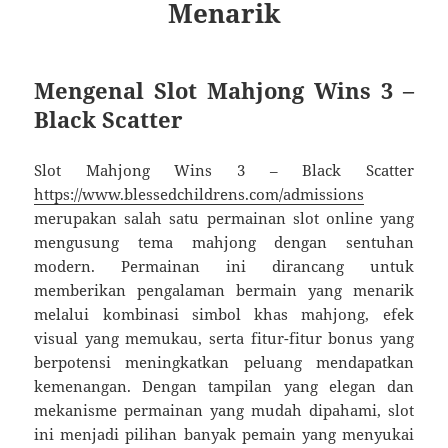
Menarik
Mengenal Slot Mahjong Wins 3 –
Black Scatter
Slot Mahjong Wins 3 – Black Scatter
https://www.blessedchildrens.com/admissions
merupakan salah satu permainan slot online yang
mengusung tema mahjong dengan sentuhan
modern. Permainan ini dirancang untuk
memberikan pengalaman bermain yang menarik
melalui kombinasi simbol khas mahjong, efek
visual yang memukau, serta fitur-fitur bonus yang
berpotensi meningkatkan peluang mendapatkan
kemenangan. Dengan tampilan yang elegan dan
mekanisme permainan yang mudah dipahami, slot
ini menjadi pilihan banyak pemain yang menyukai