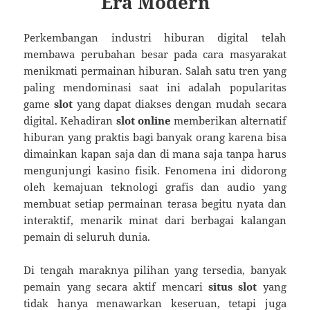
Era Modern
Perkembangan industri hiburan digital telah
membawa perubahan besar pada cara masyarakat
menikmati permainan hiburan. Salah satu tren yang
paling mendominasi saat ini adalah popularitas
game
slot
yang dapat diakses dengan mudah secara
digital. Kehadiran
slot online
memberikan alternatif
hiburan yang praktis bagi banyak orang karena bisa
dimainkan kapan saja dan di mana saja tanpa harus
mengunjungi kasino fisik. Fenomena ini didorong
oleh kemajuan teknologi grafis dan audio yang
membuat setiap permainan terasa begitu nyata dan
interaktif, menarik minat dari berbagai kalangan
pemain di seluruh dunia.
Di tengah maraknya pilihan yang tersedia, banyak
pemain yang secara aktif mencari
situs slot
yang
tidak hanya menawarkan keseruan, tetapi juga