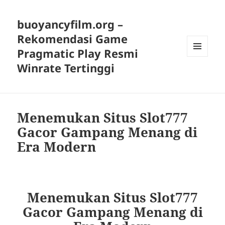
buoyancyfilm.org –
Rekomendasi Game
Pragmatic Play Resmi
MENU
Winrate Tertinggi
AND
WIDGETS
Menemukan Situs Slot777
Gacor Gampang Menang di
Era Modern
Menemukan Situs Slot777
Gacor Gampang Menang di