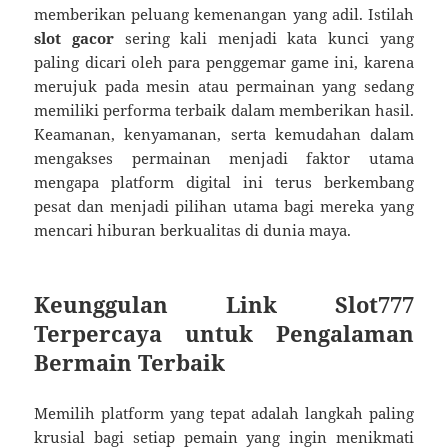
memberikan peluang kemenangan yang adil. Istilah
slot gacor
sering kali menjadi kata kunci yang
paling dicari oleh para penggemar game ini, karena
merujuk pada mesin atau permainan yang sedang
memiliki performa terbaik dalam memberikan hasil.
Keamanan, kenyamanan, serta kemudahan dalam
mengakses permainan menjadi faktor utama
mengapa platform digital ini terus berkembang
pesat dan menjadi pilihan utama bagi mereka yang
mencari hiburan berkualitas di dunia maya.
Keunggulan Link Slot777
Terpercaya untuk Pengalaman
Bermain Terbaik
Memilih platform yang tepat adalah langkah paling
krusial bagi setiap pemain yang ingin menikmati