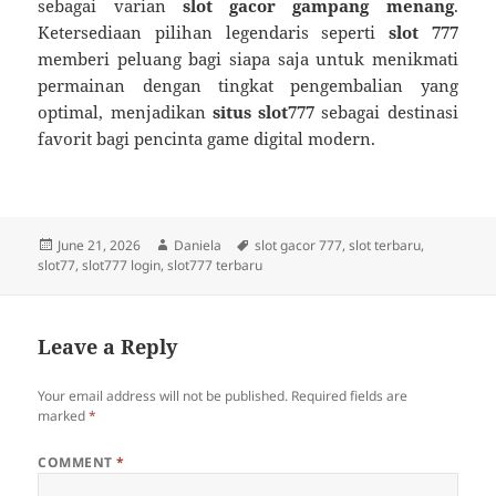
sebagai varian
slot gacor gampang menang
.
Ketersediaan pilihan legendaris seperti
slot 777
memberi peluang bagi siapa saja untuk menikmati
permainan dengan tingkat pengembalian yang
optimal, menjadikan
situs slot777
sebagai destinasi
favorit bagi pencinta game digital modern.
Posted
Author
Tags
June 21, 2026
Daniela
slot gacor 777
,
slot terbaru
,
on
slot77
,
slot777 login
,
slot777 terbaru
Leave a Reply
Your email address will not be published.
Required fields are
marked
*
COMMENT
*