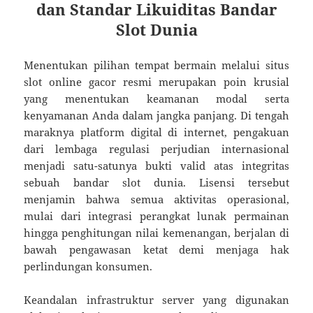
dan Standar Likuiditas Bandar
Slot Dunia
Menentukan pilihan tempat bermain melalui situs
slot online gacor resmi merupakan poin krusial
yang menentukan keamanan modal serta
kenyamanan Anda dalam jangka panjang. Di tengah
maraknya platform digital di internet, pengakuan
dari lembaga regulasi perjudian internasional
menjadi satu-satunya bukti valid atas integritas
sebuah bandar slot dunia. Lisensi tersebut
menjamin bahwa semua aktivitas operasional,
mulai dari integrasi perangkat lunak permainan
hingga penghitungan nilai kemenangan, berjalan di
bawah pengawasan ketat demi menjaga hak
perlindungan konsumen.
Keandalan infrastruktur server yang digunakan