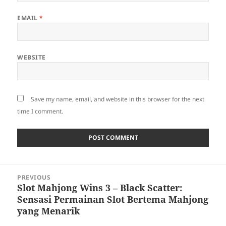
EMAIL
*
WEBSITE
Save my name, email, and website in this browser for the next
time I comment.
Post
PREVIOUS
navigation
Slot Mahjong Wins 3 – Black Scatter:
Previous
Sensasi Permainan Slot Bertema Mahjong
post:
yang Menarik