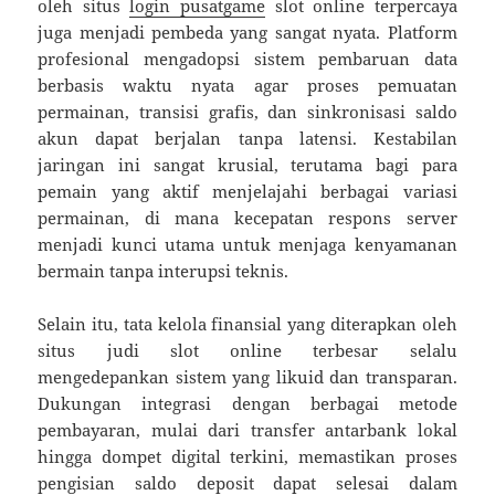
oleh situs
login pusatgame
slot online terpercaya
juga menjadi pembeda yang sangat nyata. Platform
profesional mengadopsi sistem pembaruan data
berbasis waktu nyata agar proses pemuatan
permainan, transisi grafis, dan sinkronisasi saldo
akun dapat berjalan tanpa latensi. Kestabilan
jaringan ini sangat krusial, terutama bagi para
pemain yang aktif menjelajahi berbagai variasi
permainan, di mana kecepatan respons server
menjadi kunci utama untuk menjaga kenyamanan
bermain tanpa interupsi teknis.
Selain itu, tata kelola finansial yang diterapkan oleh
situs judi slot online terbesar selalu
mengedepankan sistem yang likuid dan transparan.
Dukungan integrasi dengan berbagai metode
pembayaran, mulai dari transfer antarbank lokal
hingga dompet digital terkini, memastikan proses
pengisian saldo deposit dapat selesai dalam