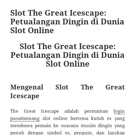
Slot The Great Icescape:
Petualangan Dingin di Dunia
Slot Online
Slot The Great Icescape:
Petualangan Dingin di Dunia
Slot Online
Mengenal Slot The Great
Icescape
The Great Icescape
adalah permainan
login
pusatmenang
slot online bertema kutub es yang
membawa pemain ke suasana musim dingin yang
penuh dengan simbol es, penguin, dan lanskap