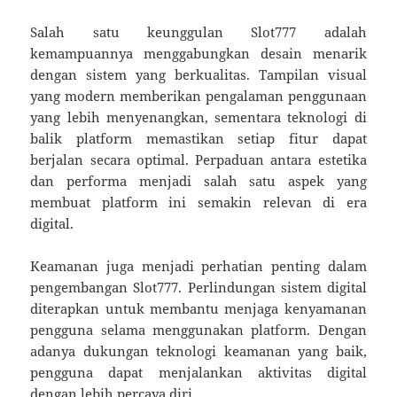
Salah satu keunggulan Slot777 adalah
kemampuannya menggabungkan desain menarik
dengan sistem yang berkualitas. Tampilan visual
yang modern memberikan pengalaman penggunaan
yang lebih menyenangkan, sementara teknologi di
balik platform memastikan setiap fitur dapat
berjalan secara optimal. Perpaduan antara estetika
dan performa menjadi salah satu aspek yang
membuat platform ini semakin relevan di era
digital.
Keamanan juga menjadi perhatian penting dalam
pengembangan Slot777. Perlindungan sistem digital
diterapkan untuk membantu menjaga kenyamanan
pengguna selama menggunakan platform. Dengan
adanya dukungan teknologi keamanan yang baik,
pengguna dapat menjalankan aktivitas digital
dengan lebih percaya diri.