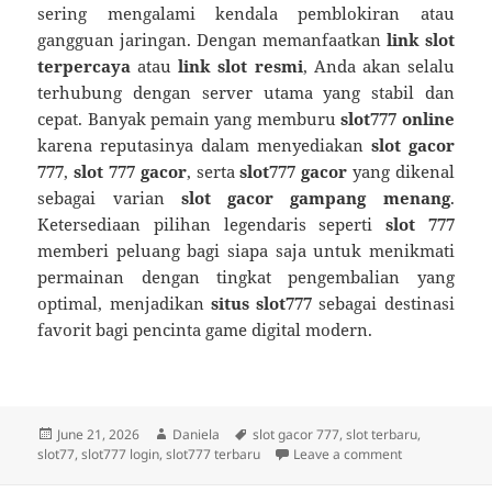
sering mengalami kendala pemblokiran atau
gangguan jaringan. Dengan memanfaatkan
link slot
terpercaya
atau
link slot resmi
, Anda akan selalu
terhubung dengan server utama yang stabil dan
cepat. Banyak pemain yang memburu
slot777 online
karena reputasinya dalam menyediakan
slot gacor
777
,
slot 777 gacor
, serta
slot777 gacor
yang dikenal
sebagai varian
slot gacor gampang menang
.
Ketersediaan pilihan legendaris seperti
slot 777
memberi peluang bagi siapa saja untuk menikmati
permainan dengan tingkat pengembalian yang
optimal, menjadikan
situs slot777
sebagai destinasi
favorit bagi pencinta game digital modern.
Posted
Author
Tags
June 21, 2026
Daniela
slot gacor 777
,
slot terbaru
,
on
on Menemukan
slot77
,
slot777 login
,
slot777 terbaru
Leave a comment