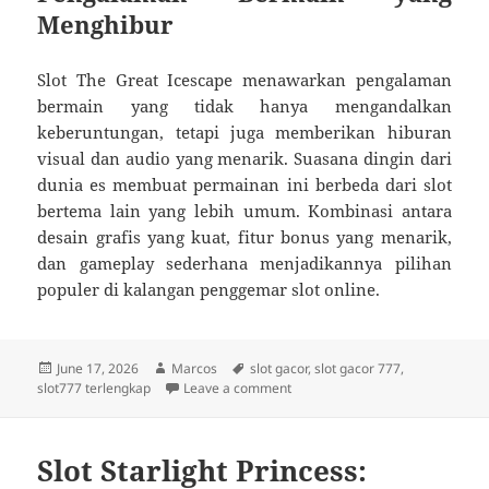
Menghibur
Slot The Great Icescape menawarkan pengalaman
bermain yang tidak hanya mengandalkan
keberuntungan, tetapi juga memberikan hiburan
visual dan audio yang menarik. Suasana dingin dari
dunia es membuat permainan ini berbeda dari slot
bertema lain yang lebih umum. Kombinasi antara
desain grafis yang kuat, fitur bonus yang menarik,
dan gameplay sederhana menjadikannya pilihan
populer di kalangan penggemar slot online.
Posted
Author
Tags
June 17, 2026
Marcos
slot gacor
,
slot gacor 777
,
on
on Slot The Great Icescape: Petu
slot777 terlengkap
Leave a comment
Slot Starlight Princess: