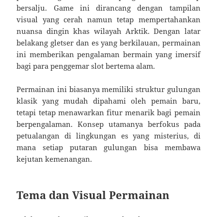
bersalju. Game ini dirancang dengan tampilan
visual yang cerah namun tetap mempertahankan
nuansa dingin khas wilayah Arktik. Dengan latar
belakang gletser dan es yang berkilauan, permainan
ini memberikan pengalaman bermain yang imersif
bagi para penggemar slot bertema alam.
Permainan ini biasanya memiliki struktur gulungan
klasik yang mudah dipahami oleh pemain baru,
tetapi tetap menawarkan fitur menarik bagi pemain
berpengalaman. Konsep utamanya berfokus pada
petualangan di lingkungan es yang misterius, di
mana setiap putaran gulungan bisa membawa
kejutan kemenangan.
Tema dan Visual Permainan