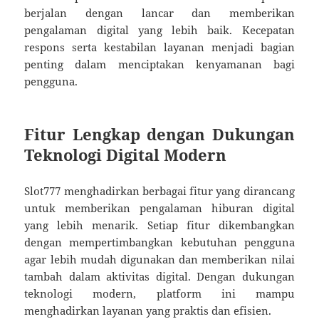
berjalan dengan lancar dan memberikan
pengalaman digital yang lebih baik. Kecepatan
respons serta kestabilan layanan menjadi bagian
penting dalam menciptakan kenyamanan bagi
pengguna.
Fitur Lengkap dengan Dukungan
Teknologi Digital Modern
Slot777 menghadirkan berbagai fitur yang dirancang
untuk memberikan pengalaman hiburan digital
yang lebih menarik. Setiap fitur dikembangkan
dengan mempertimbangkan kebutuhan pengguna
agar lebih mudah digunakan dan memberikan nilai
tambah dalam aktivitas digital. Dengan dukungan
teknologi modern, platform ini mampu
menghadirkan layanan yang praktis dan efisien.