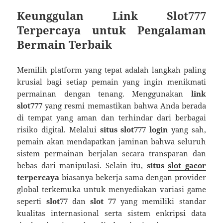
Keunggulan Link Slot777
Terpercaya untuk Pengalaman
Bermain Terbaik
Memilih platform yang tepat adalah langkah paling
krusial bagi setiap pemain yang ingin menikmati
permainan dengan tenang. Menggunakan
link
slot777
yang resmi memastikan bahwa Anda berada
di tempat yang aman dan terhindar dari berbagai
risiko digital. Melalui
situs slot777 login
yang sah,
pemain akan mendapatkan jaminan bahwa seluruh
sistem permainan berjalan secara transparan dan
bebas dari manipulasi. Selain itu,
situs
slot gacor
terpercaya
biasanya bekerja sama dengan provider
global terkemuka untuk menyediakan variasi game
seperti
slot77
dan
slot 77
yang memiliki standar
kualitas internasional serta sistem enkripsi data