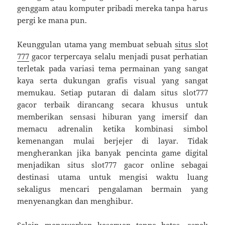
genggam atau komputer pribadi mereka tanpa harus
pergi ke mana pun.
Keunggulan utama yang membuat sebuah
situs slot
777
gacor terpercaya selalu menjadi pusat perhatian
terletak pada variasi tema permainan yang sangat
kaya serta dukungan grafis visual yang sangat
memukau. Setiap putaran di dalam situs slot777
gacor terbaik dirancang secara khusus untuk
memberikan sensasi hiburan yang imersif dan
memacu adrenalin ketika kombinasi simbol
kemenangan mulai berjejer di layar. Tidak
mengherankan jika banyak pencinta game digital
menjadikan situs slot777 gacor online sebagai
destinasi utama untuk mengisi waktu luang
sekaligus mencari pengalaman bermain yang
menyenangkan dan menghibur.