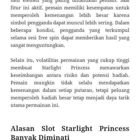
satu elemen yang paling dinantikan pemain. Saat
fitur ini aktif, pemain memiliki kesempatan untuk
memperoleh kemenangan lebih besar karena
simbol pengganda dapat muncul lebih sering. Dalam
beberapa kondisi, pengganda yang terkumpul
selama sesi free spin dapat memberikan hasil yang
sangat menguntungkan.
Selain itu, volatilitas permainan yang cukup tinggi
membuat Starlight Princess menawarkan
keseimbangan antara risiko dan potensi hadiah.
Pemain mungkin tidak selalu mendapatkan
kemenangan dalam setiap putaran, tetapi peluang
memperoleh hadiah besar tetap menjadi daya tarik
utama permainan ini.
Alasan Slot Starlight Princess
Banyak Diminati