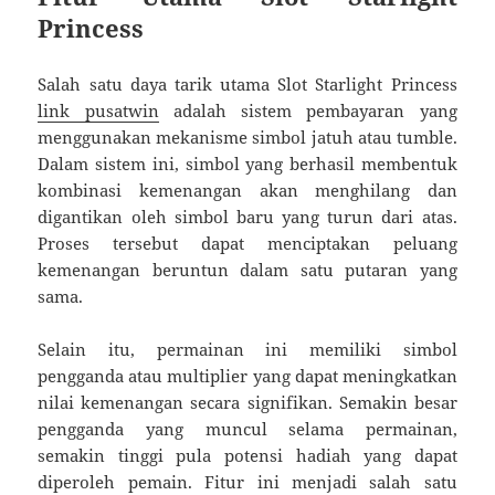
Princess
Salah satu daya tarik utama Slot Starlight Princess
link pusatwin
adalah sistem pembayaran yang
menggunakan mekanisme simbol jatuh atau tumble.
Dalam sistem ini, simbol yang berhasil membentuk
kombinasi kemenangan akan menghilang dan
digantikan oleh simbol baru yang turun dari atas.
Proses tersebut dapat menciptakan peluang
kemenangan beruntun dalam satu putaran yang
sama.
Selain itu, permainan ini memiliki simbol
pengganda atau multiplier yang dapat meningkatkan
nilai kemenangan secara signifikan. Semakin besar
pengganda yang muncul selama permainan,
semakin tinggi pula potensi hadiah yang dapat
diperoleh pemain. Fitur ini menjadi salah satu