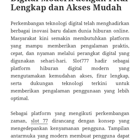
Lengkap dan Akses Mudah
Perkembangan teknologi digital telah menghadirkan
berbagai inovasi baru dalam dunia hiburan online.
Masyarakat kini semakin membutuhkan platform
yang mampu memberikan pengalaman praktis,
cepat, dan nyaman melalui perangkat digital yang
digunakan sehari-hari. Slot777 hadir sebagai
platform hiburan digital modern yang
mengutamakan kemudahan akses, fitur lengkap,
serta dukungan teknologi terkini untuk
memberikan pengalaman penggunaan yang lebih
optimal.
Sebagai platform yang mengikuti perkembangan
zaman,
slot 77
dirancang dengan konsep yang
mengedepankan kenyamanan pengguna. Tampilan
antarmuka yang modern membuat pengguna dapat