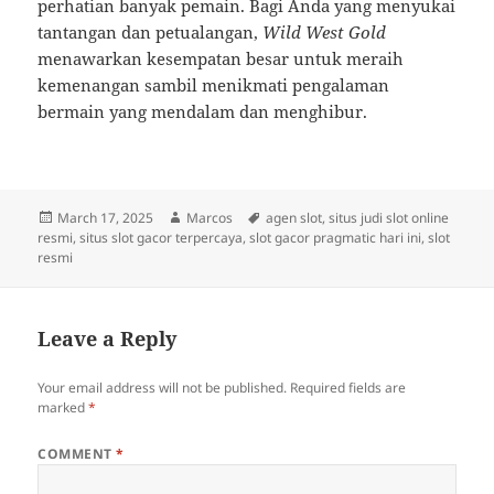
perhatian banyak pemain. Bagi Anda yang menyukai
tantangan dan petualangan,
Wild West Gold
menawarkan kesempatan besar untuk meraih
kemenangan sambil menikmati pengalaman
bermain yang mendalam dan menghibur.
Posted
Author
Tags
March 17, 2025
Marcos
agen slot
,
situs judi slot online
on
resmi
,
situs slot gacor terpercaya
,
slot gacor pragmatic hari ini
,
slot
resmi
Leave a Reply
Your email address will not be published.
Required fields are
marked
*
COMMENT
*