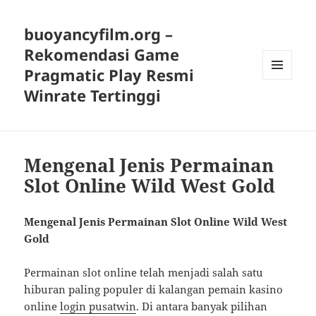
buoyancyfilm.org –
Rekomendasi Game
Pragmatic Play Resmi
MENU
Winrate Tertinggi
AND
WIDGETS
Mengenal Jenis Permainan
Slot Online Wild West Gold
Mengenal Jenis Permainan Slot Online Wild West
Gold
Permainan slot online telah menjadi salah satu
hiburan paling populer di kalangan pemain kasino
online
login pusatwin
. Di antara banyak pilihan