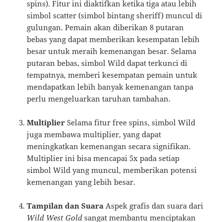
spins). Fitur ini diaktifkan ketika tiga atau lebih
simbol scatter (simbol bintang sheriff) muncul di
gulungan. Pemain akan diberikan 8 putaran
bebas yang dapat memberikan kesempatan lebih
besar untuk meraih kemenangan besar. Selama
putaran bebas, simbol Wild dapat terkunci di
tempatnya, memberi kesempatan pemain untuk
mendapatkan lebih banyak kemenangan tanpa
perlu mengeluarkan taruhan tambahan.
Multiplier
Selama fitur free spins, simbol Wild
juga membawa multiplier, yang dapat
meningkatkan kemenangan secara signifikan.
Multiplier ini bisa mencapai 5x pada setiap
simbol Wild yang muncul, memberikan potensi
kemenangan yang lebih besar.
Tampilan dan Suara
Aspek grafis dan suara dari
Wild West Gold
sangat membantu menciptakan