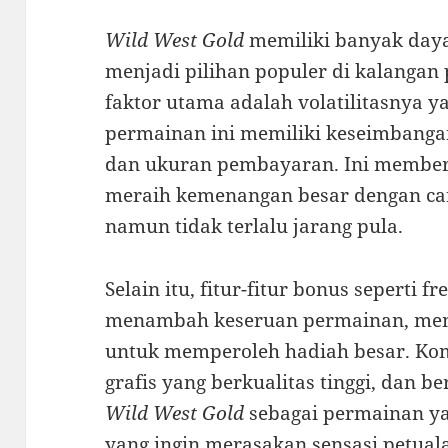
Wild West Gold
memiliki banyak day
menjadi pilihan populer di kalangan 
faktor utama adalah volatilitasnya y
permainan ini memiliki keseimbanga
dan ukuran pembayaran. Ini member
meraih kemenangan besar dengan cara
namun tidak terlalu jarang pula.
Selain itu, fitur-fitur bonus seperti f
menambah keseruan permainan, mem
untuk memperoleh hadiah besar. Ko
grafis yang berkualitas tinggi, dan b
Wild West Gold
sebagai permainan yan
yang ingin merasakan sensasi petual