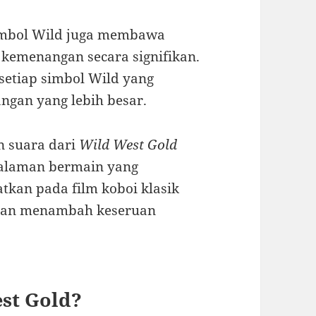
 simbol Wild juga membawa
 kemenangan secara signifikan.
 setiap simbol Wild yang
gan yang lebih besar.
n suara dari
Wild West Gold
alaman bermain yang
kan pada film koboi klasik
ngan menambah keseruan
st Gold?