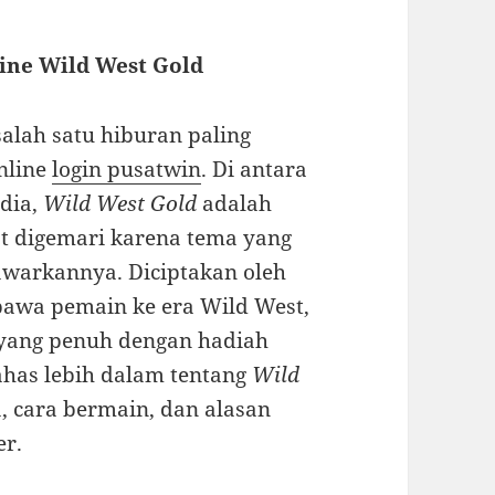
ine Wild West Gold
salah satu hiburan paling
nline
login pusatwin
. Di antara
edia,
Wild West Gold
adalah
at digemari karena tema yang
tawarkannya. Diciptakan oleh
wa pemain ke era Wild West,
 yang penuh dengan hadiah
ahas lebih dalam tentang
Wild
a, cara bermain, dan alasan
er.