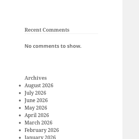
Recent Comments
No comments to show.
Archives
August 2026
July 2026
June 2026
May 2026
April 2026
March 2026
February 2026
January 2026