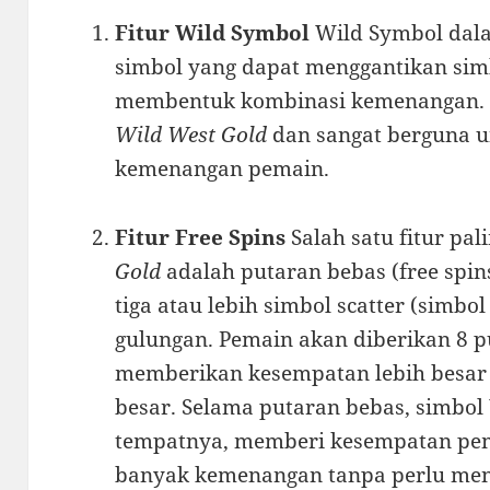
Fitur Wild Symbol
Wild Symbol dala
simbol yang dapat menggantikan sim
membentuk kombinasi kemenangan. S
Wild West Gold
dan sangat berguna 
kemenangan pemain.
Fitur Free Spins
Salah satu fitur pa
Gold
adalah putaran bebas (free spins)
tiga atau lebih simbol scatter (simbol
gulungan. Pemain akan diberikan 8 
memberikan kesempatan lebih besa
besar. Selama putaran bebas, simbol 
tempatnya, memberi kesempatan pe
banyak kemenangan tanpa perlu men