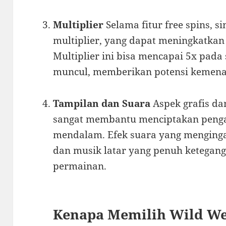
Multiplier
Selama fitur free spins,
multiplier, yang dapat meningkatkan
Multiplier ini bisa mencapai 5x pada
muncul, memberikan potensi kemenan
Tampilan dan Suara
Aspek grafis da
sangat membantu menciptakan peng
mendalam. Efek suara yang mengingat
dan musik latar yang penuh ketega
permainan.
Kenapa Memilih Wild We