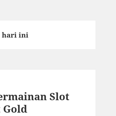
 hari ini
ermainan Slot
 Gold