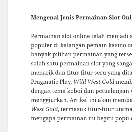
Mengenal Jenis Permainan Slot Onl
Permainan slot online telah menjadi 
populer di kalangan pemain kasino o
banyak pilihan permainan yang ters
salah satu permainan slot yang sang
menarik dan fitur-fitur seru yang di
Pragmatic Play,
Wild West Gold
memba
dengan tema koboi dan petualangan
menggiurkan. Artikel ini akan memb
West Gold
, termasuk fitur-fitur utam
mengapa permainan ini begitu popul