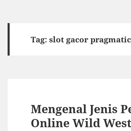
Tag:
slot gacor pragmatic
Mengenal Jenis P
Online Wild West