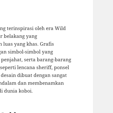
 terinspirasi oleh era Wild
ar belakang yang
uas yang khas. Grafis
an simbol-simbol yang
 penjahat, serta barang-barang
eperti lencana sheriff, ponsel
n desain dibuat dengan sangat
mendalam dan membenamkan
i dunia koboi.