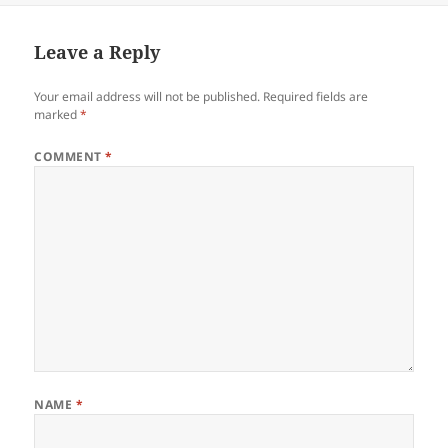
Leave a Reply
Your email address will not be published.
Required fields are
marked
*
COMMENT
*
NAME
*