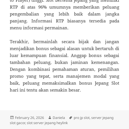
to Player) tinggi. Slot bertema Jepang yang memiliki
RTP di atas 96% umumnya memberikan peluang
pengembalian yang lebih baik dalam jangka
panjang. Informasi RTP biasanya tersedia pada
menu informasi permainan.
Terakhir, bermainlah secara bijak dan jangan
menjadikan bonus sebagai alasan untuk bertaruh di
luar kemampuan finansial. Anggap bonus sebagai
tambahan peluang, bukan jaminan kemenangan.
Dengan kombinasi pemahaman aturan, pemilihan
promo yang tepat, serta manajemen modal yang
baik, peluang memaksimalkan bonus Jepang Slot
hari ini tentu akan semakin besar.
Posted
Author
Tags
February 26, 2026
Daniela
pro jp slot
,
server jepang
on
slot gacor
,
slot server jepang heylink