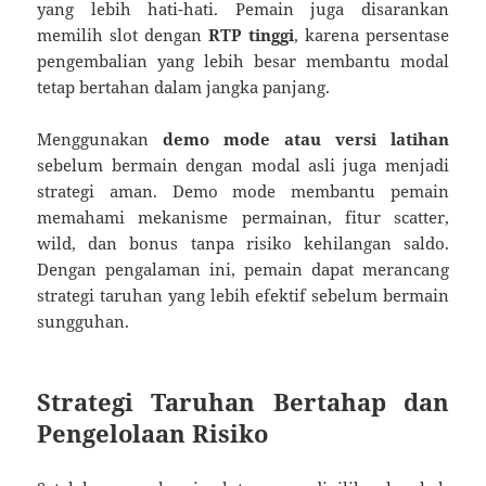
yang lebih hati-hati. Pemain juga disarankan
memilih slot dengan
RTP tinggi
, karena persentase
pengembalian yang lebih besar membantu modal
tetap bertahan dalam jangka panjang.
Menggunakan
demo mode atau versi latihan
sebelum bermain dengan modal asli juga menjadi
strategi aman. Demo mode membantu pemain
memahami mekanisme permainan, fitur scatter,
wild, dan bonus tanpa risiko kehilangan saldo.
Dengan pengalaman ini, pemain dapat merancang
strategi taruhan yang lebih efektif sebelum bermain
sungguhan.
Strategi Taruhan Bertahap dan
Pengelolaan Risiko