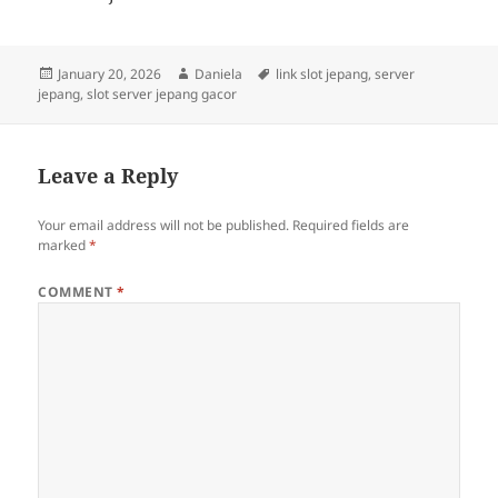
Posted
Author
Tags
January 20, 2026
Daniela
link slot jepang
,
server
on
jepang
,
slot server jepang gacor
Leave a Reply
Your email address will not be published.
Required fields are
marked
*
COMMENT
*