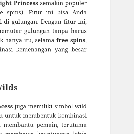
light Princess
semakin populer
e spins). Fitur ini bisa Anda
 di gulungan. Dengan fitur ini,
memutar gulungan tanpa harus
k hanya itu, selama
free spins
,
inasi kemenangan yang besar
Wilds
ncess
juga memiliki simbol wild
in untuk membentuk kombinasi
at membantu pemain, terutama