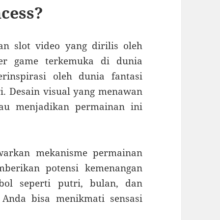
ncess?
 slot video yang dirilis oleh
ider game terkemuka di dunia
rinspirasi oleh dunia fantasi
i. Desain visual yang menawan
au menjadikan permainan ini
nawarkan mekanisme permainan
mberikan potensi kemenangan
ol seperti putri, bulan, dan
 Anda bisa menikmati sensasi