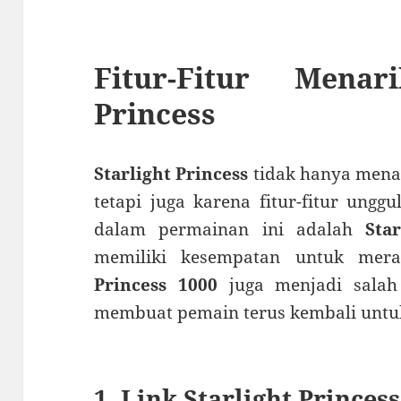
Fitur-Fitur Menar
Princess
Starlight Princess
tidak hanya menar
tetapi juga karena fitur-fitur ungg
dalam permainan ini adalah
Sta
memiliki kesempatan untuk merai
Princess 1000
juga menjadi salah
membuat pemain terus kembali untu
1. Link Starlight Princess