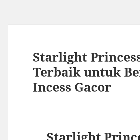
Starlight Prince
Terbaik untuk Be
Incess Gacor
Starlight Prin