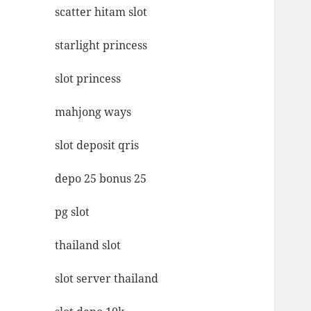
scatter hitam slot
starlight princess
slot princess
mahjong ways
slot deposit qris
depo 25 bonus 25
pg slot
thailand slot
slot server thailand