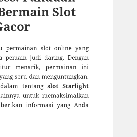
Bermain Slot
Gacor
tu permainan slot online yang
a pemain judi daring. Dengan
itur menarik, permainan ini
yang seru dan menguntungkan.
h dalam tentang
slot Starlight
ainnya untuk memaksimalkan
mberikan informasi yang Anda