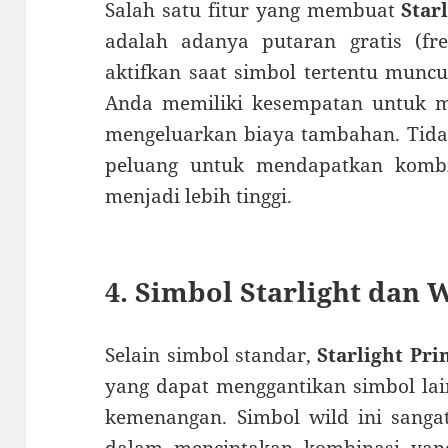
Salah satu fitur yang membuat
Star
adalah adanya putaran gratis (fre
aktifkan saat simbol tertentu muncul
Anda memiliki kesempatan untuk 
mengeluarkan biaya tambahan. Tida
peluang untuk mendapatkan komb
menjadi lebih tinggi.
4. Simbol Starlight dan 
Selain simbol standar,
Starlight Pri
yang dapat menggantikan simbol la
kemenangan. Simbol wild ini sang