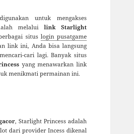
digunakan untuk mengakses
alah melalui
link Starlight
berbagai situs
login pusatgame
n link ini, Anda bisa langsung
ncari-cari lagi. Banyak situs
rincess
yang menawarkan link
k menikmati permainan ini.
 gacor
, Starlight Princess adalah
lot dari provider Incess dikenal