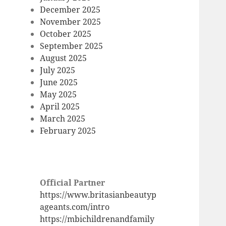
December 2025
November 2025
October 2025
September 2025
August 2025
July 2025
June 2025
May 2025
April 2025
March 2025
February 2025
Official Partner
https://www.britasianbeautyp
ageants.com/intro
https://mbichildrenandfamily