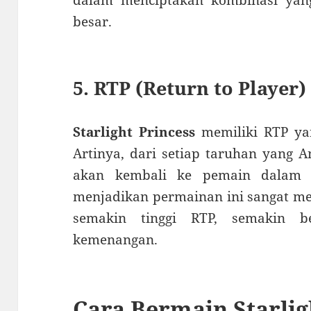
dalam menciptakan kombinasi ya
besar.
5. RTP (Return to Player)
Starlight Princess
memiliki RTP yan
Artinya, dari setiap taruhan yang 
akan kembali ke pemain dalam 
menjadikan permainan ini sangat me
semakin tinggi RTP, semakin b
kemenangan.
Cara Bermain Starlig