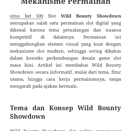
Mekanisme Permainan
situs bet 100
Slot
Wild Bounty Showdown
merupakan salah satu permainan slot digital yang
dikenal karena tema petualangan dan nuansa
kompetitif di dalamnya. Permainan ini
menggabungkan elemen visual yang kuat dengan
mekanisme slot modern, sehingga sering dibahas
dalam konteks perkembangan desain game slot
masa kini. Artikel ini membahas Wild Bounty
Showdown secara informatif, mulai dari tema, fitur
utama, hingga cara kerja permainannya, tanpa
mengarah pada ajakan bermain.
Tema dan Konsep Wild Bounty
Showdown