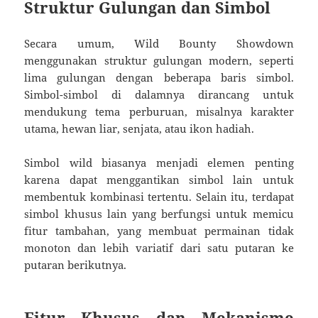
Struktur Gulungan dan Simbol
Secara umum, Wild Bounty Showdown
menggunakan struktur gulungan modern, seperti
lima gulungan dengan beberapa baris simbol.
Simbol-simbol di dalamnya dirancang untuk
mendukung tema perburuan, misalnya karakter
utama, hewan liar, senjata, atau ikon hadiah.
Simbol wild biasanya menjadi elemen penting
karena dapat menggantikan simbol lain untuk
membentuk kombinasi tertentu. Selain itu, terdapat
simbol khusus lain yang berfungsi untuk memicu
fitur tambahan, yang membuat permainan tidak
monoton dan lebih variatif dari satu putaran ke
putaran berikutnya.
Fitur Khusus dan Mekanisme