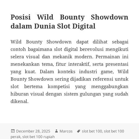
Posisi Wild Bounty Showdown
dalam Dunia Slot Digital
Wild Bounty Showdown dapat dilihat sebagai
contoh bagaimana slot digital berevolusi mengikuti
selera visual dan mekanik modern. Permainan ini
menekankan tema, fitur interaktif, serta presentasi
yang kuat. Dalam konteks industri game, Wild
Bounty Showdown sering dijadikan referensi untuk
slot bertema kompetisi yang menggabungkan
hiburan visual dengan sistem gulungan yang sudah
dikenal.
Posted
Author
Tags
December 28, 2025
Marcos
slot bet 100
,
slot bet 100
on
perak
,
slot bet 100 rupiah