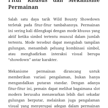
Permainan
Salah satu daya tarik Wild Bounty Showdown
terletak pada fitur-fitur tambahannya. Permainan
ini sering kali dilengkapi dengan mode khusus yang
aktif ketika simbol tertentu muncul dalam jumlah
tertentu. Mode tersebut dapat mengubah tampilan
gulungan, menambah peluang kombinasi simbol,
atau menghadirkan interaksi visual berupa
“showdown” antar karakter.
Mekanisme permainan dirancang untuk
memberikan variasi pengalaman, bukan hanya
mengandalkan putaran standar. Dengan adanya
fitur-fitur ini, pemain dapat melihat bagaimana slot
modern berusaha menawarkan lebih dari sekadar
gulungan berputar, melainkan juga pengalaman
visual yang menyerupai adegan dalam permainan