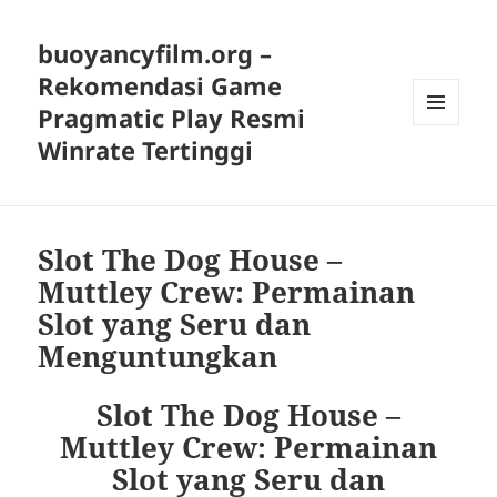
buoyancyfilm.org –
Rekomendasi Game
Pragmatic Play Resmi
MENU
Winrate Tertinggi
AND
WIDGETS
Slot The Dog House –
Muttley Crew: Permainan
Slot yang Seru dan
Menguntungkan
Slot The Dog House –
Muttley Crew: Permainan
Slot yang Seru dan