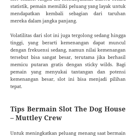
statistik, pemain memiliki peluang yang layak untuk
mendapatkan kembali sebagian dari taruhan
mereka dalam jangka panjang.
Volatilitas dari slot ini juga tergolong sedang hingga
tinggi, yang berarti kemenangan dapat muncul
dengan frekuensi sedang, namun nilai kemenangan
tersebut bisa sangat besar, terutama jika berhasil
memicu putaran gratis dengan sticky wilds. Bagi
pemain yang menyukai tantangan dan potensi
kemenangan besar, slot ini bisa menjadi pilihan
tepat.
Tips Bermain Slot The Dog House
– Muttley Crew
Untuk meningkatkan peluang menang saat bermain