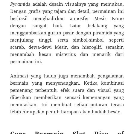
Pyramids
adalah
desain
visualnya
yang
memukau.
Dengan
grafis
yang
tajam
dan
detail,
permainan
ini
berhasil
menghadirkan
atmosfer
Mesir
Kuno
dengan
sangat
baik.
Latar
belakang
yang
menggambarkan
gurun
pasir
dengan
piramida
yang
menjulang
tinggi,
serta
simbol-
simbol
seperti
scarab,
dewa-
dewi
Mesir,
dan
hieroglif,
semakin
menambah
kesan
misterius
dan
menarik
dari
permainan
ini.
Animasi
yang
halus
juga
menambah
pengalaman
bermain
yang
menyenangkan.
Ketika
kombinasi
pemenang
terbentuk,
efek
suara
dan
visual
yang
diberikan
memberikan
sensasi
kemenangan
yang
memuaskan.
Ini
membuat
setiap
putaran
terasa
lebih
hidup
dan
penuh
harapan
akan
hadiah
besar.
Cara
Bermain
Slot
Rise
of