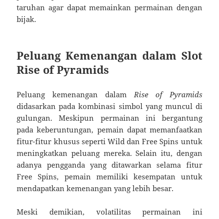
taruhan
agar
dapat
memainkan
permainan
dengan
bijak.
Peluang
Kemenangan
dalam
Slot
Rise
of
Pyramids
Peluang
kemenangan
dalam
Rise
of
Pyramids
didasarkan
pada
kombinasi
simbol
yang
muncul
di
gulungan.
Meskipun
permainan
ini
bergantung
pada
keberuntungan,
pemain
dapat
memanfaatkan
fitur-
fitur
khusus
seperti
Wild
dan
Free
Spins
untuk
meningkatkan
peluang
mereka.
Selain
itu,
dengan
adanya
pengganda
yang
ditawarkan
selama
fitur
Free
Spins,
pemain
memiliki
kesempatan
untuk
mendapatkan
kemenangan
yang
lebih
besar.
Meski
demikian,
volatilitas
permainan
ini