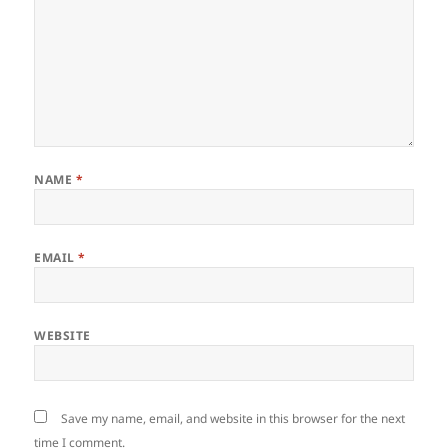
NAME
*
EMAIL
*
WEBSITE
Save my name, email, and website in this browser for the next
time I comment.