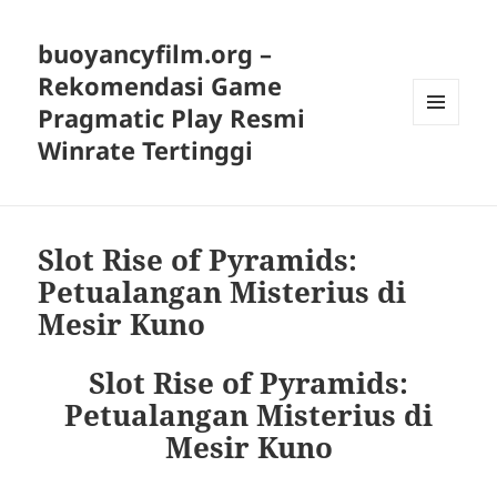
buoyancyfilm.org –
Rekomendasi Game
Pragmatic Play Resmi
MENU
Winrate Tertinggi
AND
WIDGETS
Slot Rise of Pyramids:
Petualangan Misterius di
Mesir Kuno
Slot
Rise
of
Pyramids:
Petualangan
Misterius
di
Mesir
Kuno