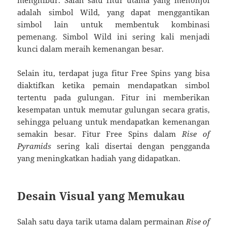
menghibur.
Salah
satu
fitur
utama
yang
menonjol
adalah
simbol
Wild,
yang
dapat
menggantikan
simbol
lain
untuk
membentuk
kombinasi
pemenang.
Simbol
Wild
ini
sering
kali
menjadi
kunci
dalam
meraih
kemenangan
besar.
Selain
itu,
terdapat
juga
fitur
Free
Spins
yang
bisa
diaktifkan
ketika
pemain
mendapatkan
simbol
tertentu
pada
gulungan.
Fitur
ini
memberikan
kesempatan
untuk
memutar
gulungan
secara
gratis,
sehingga
peluang
untuk
mendapatkan
kemenangan
semakin
besar.
Fitur
Free
Spins
dalam
Rise
of
Pyramids
sering
kali
disertai
dengan
pengganda
yang
meningkatkan
hadiah
yang
didapatkan.
Desain
Visual
yang
Memukau
Salah
satu
daya
tarik
utama
dalam
permainan
Rise
of