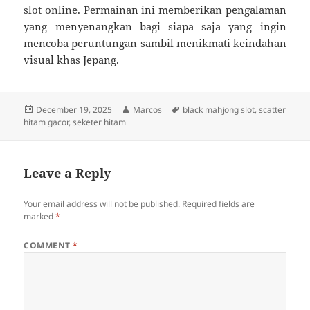
slot online. Permainan ini memberikan pengalaman
yang menyenangkan bagi siapa saja yang ingin
mencoba peruntungan sambil menikmati keindahan
visual khas Jepang.
Posted
Author
Tags
December 19, 2025
Marcos
black mahjong slot
,
scatter
on
hitam gacor
,
seketer hitam
Leave a Reply
Your email address will not be published.
Required fields are
marked
*
COMMENT
*