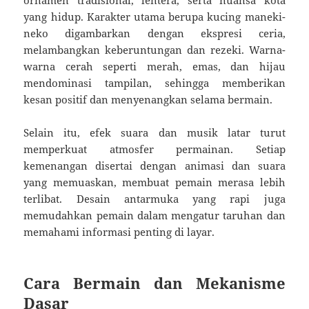
ornamen tradisional, lentera, serta nuansa kota
yang hidup. Karakter utama berupa kucing maneki-
neko digambarkan dengan ekspresi ceria,
melambangkan keberuntungan dan rezeki. Warna-
warna cerah seperti merah, emas, dan hijau
mendominasi tampilan, sehingga memberikan
kesan positif dan menyenangkan selama bermain.
Selain itu, efek suara dan musik latar turut
memperkuat atmosfer permainan. Setiap
kemenangan disertai dengan animasi dan suara
yang memuaskan, membuat pemain merasa lebih
terlibat. Desain antarmuka yang rapi juga
memudahkan pemain dalam mengatur taruhan dan
memahami informasi penting di layar.
Cara Bermain dan Mekanisme
Dasar