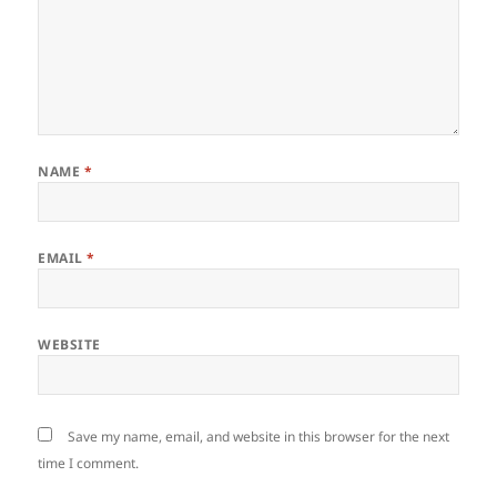
NAME
*
EMAIL
*
WEBSITE
Save my name, email, and website in this browser for the next
time I comment.