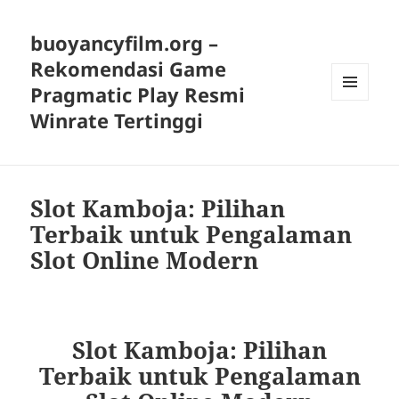
buoyancyfilm.org –
Rekomendasi Game
Pragmatic Play Resmi
MENU
Winrate Tertinggi
AND
WIDGETS
Slot Kamboja: Pilihan
Terbaik untuk Pengalaman
Slot Online Modern
Slot Kamboja: Pilihan
Terbaik untuk Pengalaman