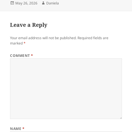
Posted
Author
May 26, 2026
Daniela
on
Leave a Reply
Your email address will not be published.
Required fields are
marked
*
COMMENT
*
NAME
*