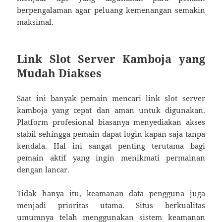
berpengalaman agar peluang kemenangan semakin
maksimal.
Link Slot Server Kamboja yang
Mudah Diakses
Saat ini banyak pemain mencari link slot server
kamboja yang cepat dan aman untuk digunakan.
Platform profesional biasanya menyediakan akses
stabil sehingga pemain dapat login kapan saja tanpa
kendala. Hal ini sangat penting terutama bagi
pemain aktif yang ingin menikmati permainan
dengan lancar.
Tidak hanya itu, keamanan data pengguna juga
menjadi prioritas utama. Situs berkualitas
umumnya telah menggunakan sistem keamanan