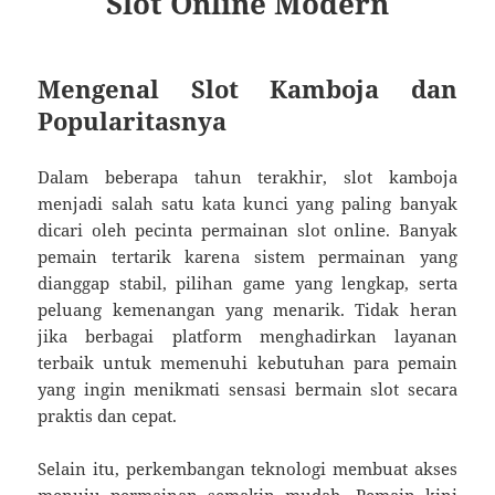
Slot Online Modern
Mengenal Slot Kamboja dan
Popularitasnya
Dalam beberapa tahun terakhir, slot kamboja
menjadi salah satu kata kunci yang paling banyak
dicari oleh pecinta permainan slot online. Banyak
pemain tertarik karena sistem permainan yang
dianggap stabil, pilihan game yang lengkap, serta
peluang kemenangan yang menarik. Tidak heran
jika berbagai platform menghadirkan layanan
terbaik untuk memenuhi kebutuhan para pemain
yang ingin menikmati sensasi bermain slot secara
praktis dan cepat.
Selain itu, perkembangan teknologi membuat akses