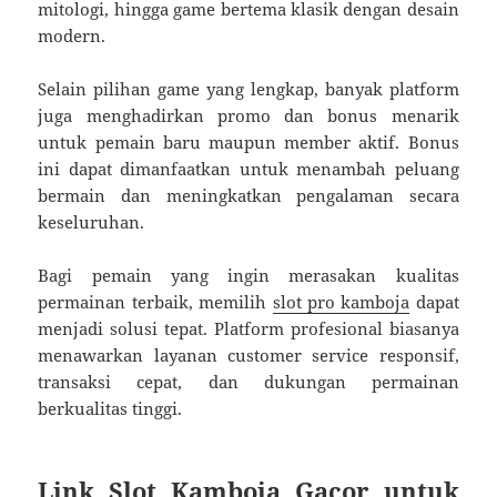
mitologi, hingga game bertema klasik dengan desain
modern.
Selain pilihan game yang lengkap, banyak platform
juga menghadirkan promo dan bonus menarik
untuk pemain baru maupun member aktif. Bonus
ini dapat dimanfaatkan untuk menambah peluang
bermain dan meningkatkan pengalaman secara
keseluruhan.
Bagi pemain yang ingin merasakan kualitas
permainan terbaik, memilih
slot pro kamboja
dapat
menjadi solusi tepat. Platform profesional biasanya
menawarkan layanan customer service responsif,
transaksi cepat, dan dukungan permainan
berkualitas tinggi.
Link Slot Kamboja Gacor untuk