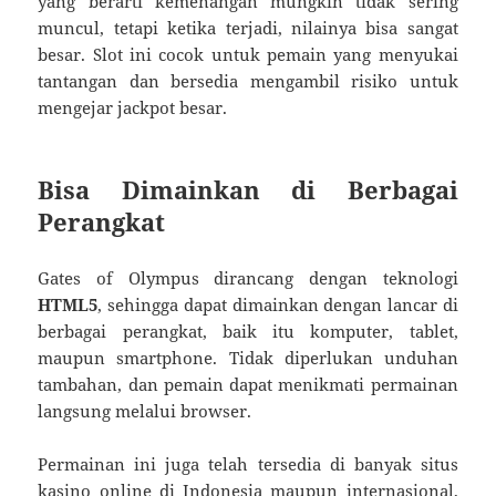
yang berarti kemenangan mungkin tidak sering
muncul, tetapi ketika terjadi, nilainya bisa sangat
besar. Slot ini cocok untuk pemain yang menyukai
tantangan dan bersedia mengambil risiko untuk
mengejar jackpot besar.
Bisa Dimainkan di Berbagai
Perangkat
Gates of Olympus dirancang dengan teknologi
HTML5
, sehingga dapat dimainkan dengan lancar di
berbagai perangkat, baik itu komputer, tablet,
maupun smartphone. Tidak diperlukan unduhan
tambahan, dan pemain dapat menikmati permainan
langsung melalui browser.
Permainan ini juga telah tersedia di banyak situs
kasino online di Indonesia maupun internasional,