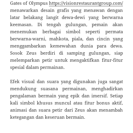
Gates of Olympus
https://visionrestaurantgroup.com/
menawarkan desain grafis yang menawan dengan
latar belakang langit dewa-dewi yang berwarna
keemasan. Di tengah gulungan, pemain akan
menemukan berbagai simbol seperti permata
berwarna-warni, mahkota, piala, dan cincin yang
menggambarkan kemewahan dunia para dewa.
Sosok Zeus berdiri di samping gulungan, siap
melemparkan petir untuk mengaktifkan fitur-fitur
spesial dalam permainan.
Efek visual dan suara yang digunakan juga sangat
mendukung suasana permainan, menghadirkan
pengalaman bermain yang epik dan imersif. Setiap
kali simbol khusus muncul atau fitur bonus aktif,
animasi dan suara petir dari Zeus akan menambah
ketegangan dan keseruan bermain.