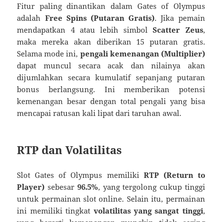
Fitur paling dinantikan dalam Gates of Olympus
adalah
Free Spins (Putaran Gratis)
. Jika pemain
mendapatkan 4 atau lebih simbol
Scatter Zeus
,
maka mereka akan diberikan 15 putaran gratis.
Selama mode ini,
pengali kemenangan (Multiplier)
dapat muncul secara acak dan nilainya akan
dijumlahkan secara kumulatif sepanjang putaran
bonus berlangsung. Ini memberikan potensi
kemenangan besar dengan total pengali yang bisa
mencapai ratusan kali lipat dari taruhan awal.
RTP dan Volatilitas
Slot Gates of Olympus memiliki
RTP (Return to
Player)
sebesar
96.5%
, yang tergolong cukup tinggi
untuk permainan slot online. Selain itu, permainan
ini memiliki tingkat
volatilitas yang sangat tinggi
,