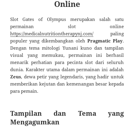
Online
Slot Gates of Olympus merupakan salah satu
permainan slot online
https://medicalnutritiontherapynj.com/
paling
populer yang dikembangkan oleh
Pragmatic Play
.
Dengan tema mitologi Yunani kuno dan tampilan
visual yang memukau, permainan ini berhasil
menarik perhatian para pecinta slot dari seluruh
dunia. Karakter utama dalam permainan ini adalah
Zeus
, dewa petir yang legendaris, yang hadir untuk
memberikan kejutan dan kemenangan besar kepada
para pemain.
Tampilan dan Tema yang
Mengagumkan