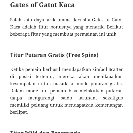
Gates of Gatot Kaca
Salah satu daya tarik utama dari slot Gates of Gatot
Kaca adalah fitur bonusnya yang menarik. Berikut
beberapa fitur yang membuat permainan ini unik:
Fitur Putaran Gratis (Free Spins)
Ketika pemain berhasil mendapatkan simbol Scatter
di posisi tertentu, mereka akan mendapatkan
kesempatan untuk masuk ke mode putaran gratis.
Dalam mode ini, pemain bisa melakukan putaran
tanpa mengurangi saldo taruhan, sekaligus
memiliki peluang untuk mendapatkan kemenangan
berlipat.