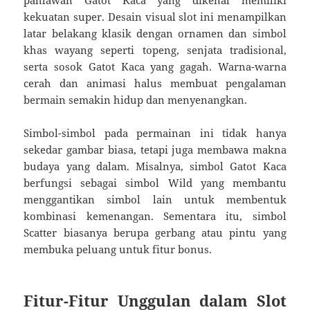
pahlawan Gatot Kaca yang dikenal memiliki
kekuatan super. Desain visual slot ini menampilkan
latar belakang klasik dengan ornamen dan simbol
khas wayang seperti topeng, senjata tradisional,
serta sosok Gatot Kaca yang gagah. Warna-warna
cerah dan animasi halus membuat pengalaman
bermain semakin hidup dan menyenangkan.
Simbol-simbol pada permainan ini tidak hanya
sekedar gambar biasa, tetapi juga membawa makna
budaya yang dalam. Misalnya, simbol Gatot Kaca
berfungsi sebagai simbol Wild yang membantu
menggantikan simbol lain untuk membentuk
kombinasi kemenangan. Sementara itu, simbol
Scatter biasanya berupa gerbang atau pintu yang
membuka peluang untuk fitur bonus.
Fitur-Fitur Unggulan dalam Slot