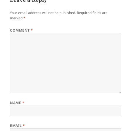
Your email address will not be published.
Required fields are
marked
*
COMMENT
*
NAME
*
EMAIL
*