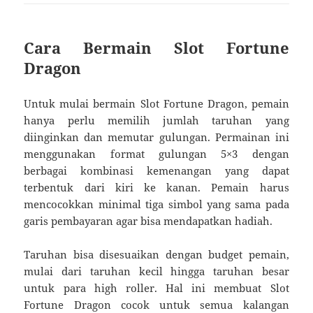
Cara Bermain Slot Fortune
Dragon
Untuk mulai bermain Slot Fortune Dragon, pemain
hanya perlu memilih jumlah taruhan yang
diinginkan dan memutar gulungan. Permainan ini
menggunakan format gulungan 5×3 dengan
berbagai kombinasi kemenangan yang dapat
terbentuk dari kiri ke kanan. Pemain harus
mencocokkan minimal tiga simbol yang sama pada
garis pembayaran agar bisa mendapatkan hadiah.
Taruhan bisa disesuaikan dengan budget pemain,
mulai dari taruhan kecil hingga taruhan besar
untuk para high roller. Hal ini membuat Slot
Fortune Dragon cocok untuk semua kalangan