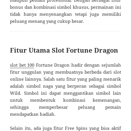
maupun pemain profesional. Dengan berbagai fitur
bonus dan kombinasi simbol khusus, permainan ini
tidak hanya menyenangkan tetapi juga memiliki
peluang menang yang cukup besar.
Fitur Utama Slot Fortune Dragon
slot bet 100
Fortune Dragon hadir dengan sejumlah
fitur unggulan yang membuatnya berbeda dari slot
online lainnya. Salah satu fitur yang paling menarik
adalah simbol naga yang berperan sebagai simbol
Wild. Simbol ini dapat menggantikan simbol lain
untuk membentuk kombinasi kemenangan,
sehingga memperbesar peluang pemain
mendapatkan hadiah.
Selain itu, ada juga fitur Free Spins yang bisa aktif