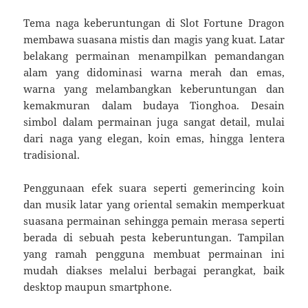
Tema naga keberuntungan di Slot Fortune Dragon
membawa suasana mistis dan magis yang kuat. Latar
belakang permainan menampilkan pemandangan
alam yang didominasi warna merah dan emas,
warna yang melambangkan keberuntungan dan
kemakmuran dalam budaya Tionghoa. Desain
simbol dalam permainan juga sangat detail, mulai
dari naga yang elegan, koin emas, hingga lentera
tradisional.
Penggunaan efek suara seperti gemerincing koin
dan musik latar yang oriental semakin memperkuat
suasana permainan sehingga pemain merasa seperti
berada di sebuah pesta keberuntungan. Tampilan
yang ramah pengguna membuat permainan ini
mudah diakses melalui berbagai perangkat, baik
desktop maupun smartphone.