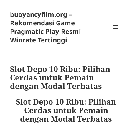
buoyancyfilm.org –
Rekomendasi Game
Pragmatic Play Resmi
MENU
Winrate Tertinggi
AND
WIDGETS
Slot Depo 10 Ribu: Pilihan
Cerdas untuk Pemain
dengan Modal Terbatas
Slot Depo 10 Ribu: Pilihan
Cerdas untuk Pemain
dengan Modal Terbatas