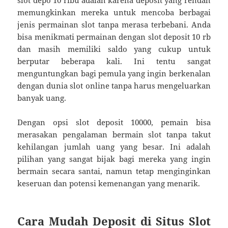
slot depo 10 ribu adalah karena deposit yang rendah
memungkinkan mereka untuk mencoba berbagai
jenis permainan slot tanpa merasa terbebani. Anda
bisa menikmati permainan dengan slot deposit 10 rb
dan masih memiliki saldo yang cukup untuk
berputar beberapa kali. Ini tentu sangat
menguntungkan bagi pemula yang ingin berkenalan
dengan dunia slot online tanpa harus mengeluarkan
banyak uang.
Dengan opsi slot deposit 10000, pemain bisa
merasakan pengalaman bermain slot tanpa takut
kehilangan jumlah uang yang besar. Ini adalah
pilihan yang sangat bijak bagi mereka yang ingin
bermain secara santai, namun tetap menginginkan
keseruan dan potensi kemenangan yang menarik.
Cara Mudah Deposit di Situs Slot