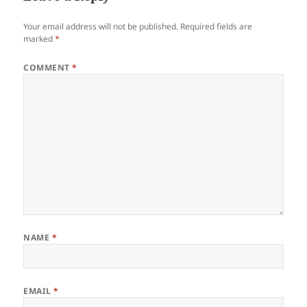
Your email address will not be published.
Required fields are
marked
*
COMMENT
*
NAME
*
EMAIL
*