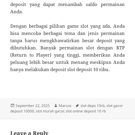
deposit yang dapat menambah saldo permainan
Anda.
Dengan berbagai pilihan game slot yang ada, Anda
bisa mencoba berbagai tema dan jenis permainan
tanpa harus mengkhawatirkan besar deposit yang
dibutuhkan. Banyak permainan slot dengan RTP
(Return to Player) yang tinggi, memberikan Anda
peluang lebih besar untuk menang meskipun Anda
hanya melakukan deposit slot deposit 10 ribu.
Posted
Author
Tags
September 22, 2025
Marcos
slot depo 10rb
,
slot gacor
on
deposit 10000
,
slot murah gacor
,
slot online deposit 10 rb
Leave a Reply