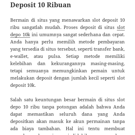
Deposit 10 Ribuan
Bermain di situs yang menawarkan slot deposit 10
ribu sangatlah mudah. Proses deposit di situs
slot
depo 10k
ini umumnya sangat sederhana dan cepat.
Anda hanya perlu memilih metode pembayaran
yang tersedia di situs tersebut, seperti transfer bank,
e-wallet, atau pulsa. Setiap metode memiliki
kelebihan dan kekurangannya masing-masing,
tetapi semuanya memungkinkan pemain untuk
melakukan deposit dengan jumlah kecil seperti slot
deposit 10k.
Salah satu keuntungan besar bermain di situs slot
depo 10 ribu tanpa potongan adalah bahwa Anda
dapat memastikan seluruh dana yang Anda
depositkan akan masuk ke akun permainan tanpa
ada biaya tambahan. Hal ini tentu membuat