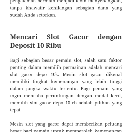
pengalaman bermain menjadi lebih menyenangkan,
tanpa khawatir kehilangan sebagian dana yang
sudah Anda setorkan.
Mencari Slot Gacor dengan
Deposit 10 Ribu
Bagi sebagian besar pemain slot, salah satu faktor
penting dalam memilih permainan adalah mencari
slot gacor depo 10k. Mesin slot gacor dikenal
memiliki tingkat kemenangan yang lebih tinggi
dalam jangka waktu tertentu. Bagi pemain yang
ingin mencoba peruntungan dengan modal kecil,
memilih slot gacor depo 10 rb adalah pilihan yang
tepat.
Mesin slot yang gacor dapat memberikan peluang
besar bagi pemain untuk memperoleh kemenangan