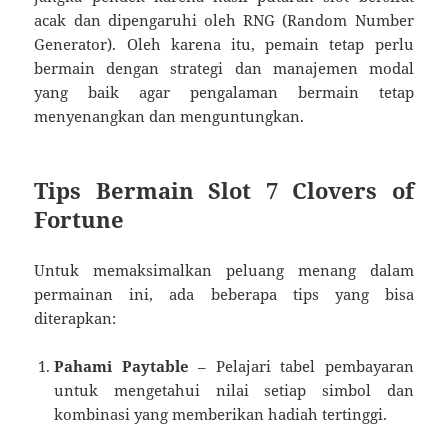
acak dan dipengaruhi oleh RNG (Random Number
Generator). Oleh karena itu, pemain tetap perlu
bermain dengan strategi dan manajemen modal
yang baik agar pengalaman bermain tetap
menyenangkan dan menguntungkan.
Tips Bermain Slot 7 Clovers of
Fortune
Untuk memaksimalkan peluang menang dalam
permainan ini, ada beberapa tips yang bisa
diterapkan:
Pahami Paytable
– Pelajari tabel pembayaran
untuk mengetahui nilai setiap simbol dan
kombinasi yang memberikan hadiah tertinggi.