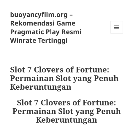
buoyancyfilm.org –
Rekomendasi Game
Pragmatic Play Resmi
MENU
Winrate Tertinggi
AND
WIDGETS
Slot 7 Clovers of Fortune:
Permainan Slot yang Penuh
Keberuntungan
Slot 7 Clovers of Fortune:
Permainan Slot yang Penuh
Keberuntungan