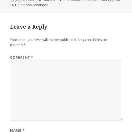
on
10 ribu tanpa potongan
Leave a Reply
Your email address will not be published.
Required fields are
marked
*
COMMENT
*
NAME
*