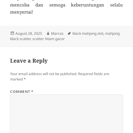
mencoba dan semoga keberuntungan selalu
menyertai!
Posted
Author
Tags
August 28, 2025
Marcos
black mahjong slot
,
mahjong
on
black scatter
,
scatter hitam gacor
Leave a Reply
Your email address will not be published.
Required fields are
marked
*
COMMENT
*