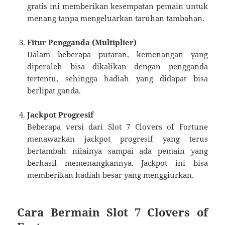
gratis ini memberikan kesempatan pemain untuk
menang tanpa mengeluarkan taruhan tambahan.
Fitur Pengganda (Multiplier)
Dalam beberapa putaran, kemenangan yang
diperoleh bisa dikalikan dengan pengganda
tertentu, sehingga hadiah yang didapat bisa
berlipat ganda.
Jackpot Progresif
Beberapa versi dari Slot 7 Clovers of Fortune
menawarkan jackpot progresif yang terus
bertambah nilainya sampai ada pemain yang
berhasil memenangkannya. Jackpot ini bisa
memberikan hadiah besar yang menggiurkan.
Cara Bermain Slot 7 Clovers of