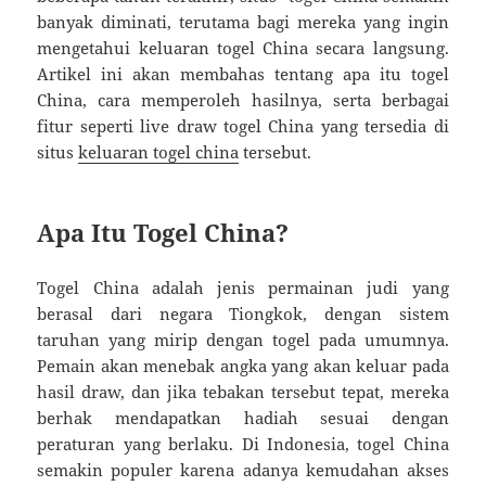
banyak diminati, terutama bagi mereka yang ingin
mengetahui keluaran togel China secara langsung.
Artikel ini akan membahas tentang apa itu togel
China, cara memperoleh hasilnya, serta berbagai
fitur seperti live draw togel China yang tersedia di
situs
keluaran togel china
tersebut.
Apa Itu Togel China?
Togel China adalah jenis permainan judi yang
berasal dari negara Tiongkok, dengan sistem
taruhan yang mirip dengan togel pada umumnya.
Pemain akan menebak angka yang akan keluar pada
hasil draw, dan jika tebakan tersebut tepat, mereka
berhak mendapatkan hadiah sesuai dengan
peraturan yang berlaku. Di Indonesia, togel China
semakin populer karena adanya kemudahan akses