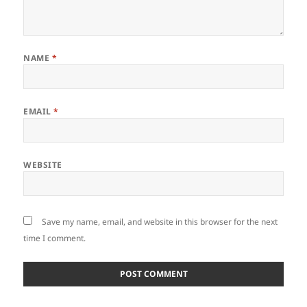
NAME
*
EMAIL
*
WEBSITE
Save my name, email, and website in this browser for the next
time I comment.