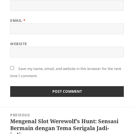
EMAIL
*
WEBSITE
Save my name, email, and website in this browser for the next
time I comment.
Post
PREVIOUS
navigation
Mengenal Slot Werewolf’s Hunt: Sensasi
Previous
Bermain dengan Tema Serigala Jadi-
post: