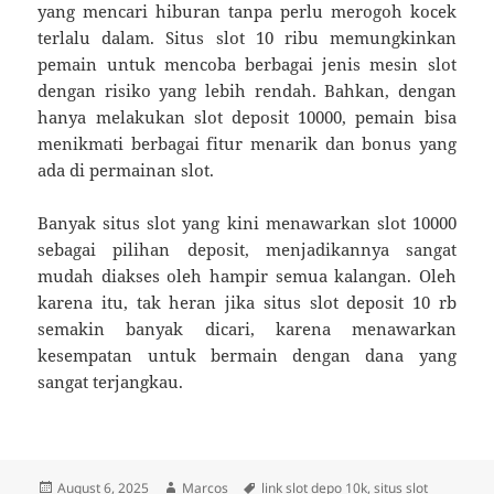
yang mencari hiburan tanpa perlu merogoh kocek
terlalu dalam. Situs slot 10 ribu memungkinkan
pemain untuk mencoba berbagai jenis mesin slot
dengan risiko yang lebih rendah. Bahkan, dengan
hanya melakukan slot deposit 10000, pemain bisa
menikmati berbagai fitur menarik dan bonus yang
ada di permainan slot.
Banyak situs slot yang kini menawarkan slot 10000
sebagai pilihan deposit, menjadikannya sangat
mudah diakses oleh hampir semua kalangan. Oleh
karena itu, tak heran jika situs slot deposit 10 rb
semakin banyak dicari, karena menawarkan
kesempatan untuk bermain dengan dana yang
sangat terjangkau.
Posted
Author
Tags
August 6, 2025
Marcos
link slot depo 10k
,
situs slot