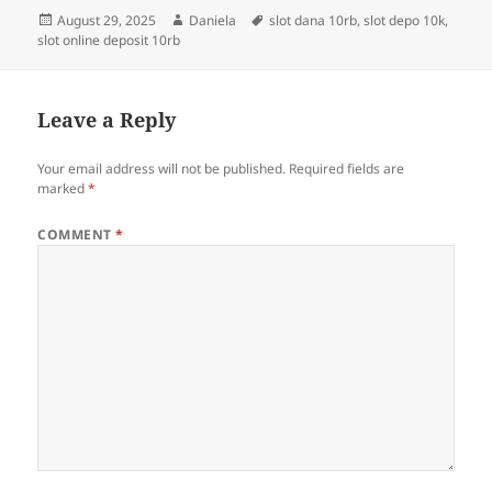
Posted
Author
Tags
August 29, 2025
Daniela
slot dana 10rb
,
slot depo 10k
,
on
slot online deposit 10rb
Leave a Reply
Your email address will not be published.
Required fields are
marked
*
COMMENT
*