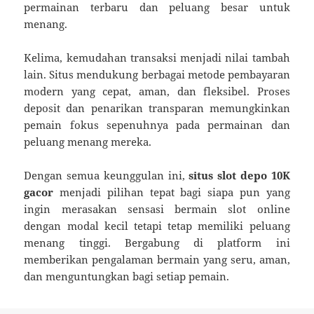
permainan terbaru dan peluang besar untuk
menang.
Kelima, kemudahan transaksi menjadi nilai tambah
lain. Situs mendukung berbagai metode pembayaran
modern yang cepat, aman, dan fleksibel. Proses
deposit dan penarikan transparan memungkinkan
pemain fokus sepenuhnya pada permainan dan
peluang menang mereka.
Dengan semua keunggulan ini,
situs slot depo 10K
gacor
menjadi pilihan tepat bagi siapa pun yang
ingin merasakan sensasi bermain slot online
dengan modal kecil tetapi tetap memiliki peluang
menang tinggi. Bergabung di platform ini
memberikan pengalaman bermain yang seru, aman,
dan menguntungkan bagi setiap pemain.