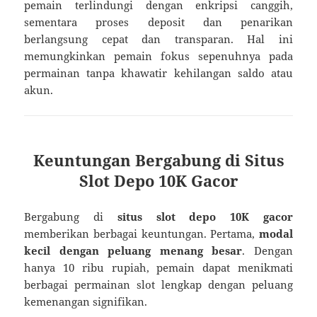
pemain terlindungi dengan enkripsi canggih,
sementara proses deposit dan penarikan
berlangsung cepat dan transparan. Hal ini
memungkinkan pemain fokus sepenuhnya pada
permainan tanpa khawatir kehilangan saldo atau
akun.
Keuntungan Bergabung di Situs
Slot Depo 10K Gacor
Bergabung di
situs slot depo 10K gacor
memberikan berbagai keuntungan. Pertama,
modal
kecil dengan peluang menang besar
. Dengan
hanya 10 ribu rupiah, pemain dapat menikmati
berbagai permainan slot lengkap dengan peluang
kemenangan signifikan.