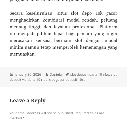
Secara keseluruhan, situs slot depo 10k gacor
menghadirkan kombinasi modal rendah, peluang
menang tinggi, dan layanan profesional. Platform
ini menjadi pilihan tepat bagi pemain yang ingin
merasakan sensasi bermain slot dengan modal
minim namun tetap memperoleh kemenangan yang
memuaskan.
Posted
Author
Tags
January 30, 2026
Daniela
slot deposit dana 10 ribu
,
slot
on
deposit via dana 10 ribu
,
slot gacor deposit 10rb
Leave a Reply
Your email address will not be published.
Required fields are
marked
*