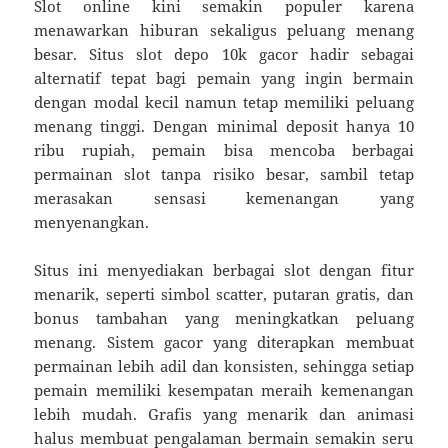
Slot online kini semakin populer karena
menawarkan hiburan sekaligus peluang menang
besar. Situs slot depo 10k gacor hadir sebagai
alternatif tepat bagi pemain yang ingin bermain
dengan modal kecil namun tetap memiliki peluang
menang tinggi. Dengan minimal deposit hanya 10
ribu rupiah, pemain bisa mencoba berbagai
permainan slot tanpa risiko besar, sambil tetap
merasakan sensasi kemenangan yang
menyenangkan.
Situs ini menyediakan berbagai slot dengan fitur
menarik, seperti simbol scatter, putaran gratis, dan
bonus tambahan yang meningkatkan peluang
menang. Sistem gacor yang diterapkan membuat
permainan lebih adil dan konsisten, sehingga setiap
pemain memiliki kesempatan meraih kemenangan
lebih mudah. Grafis yang menarik dan animasi
halus membuat pengalaman bermain semakin seru