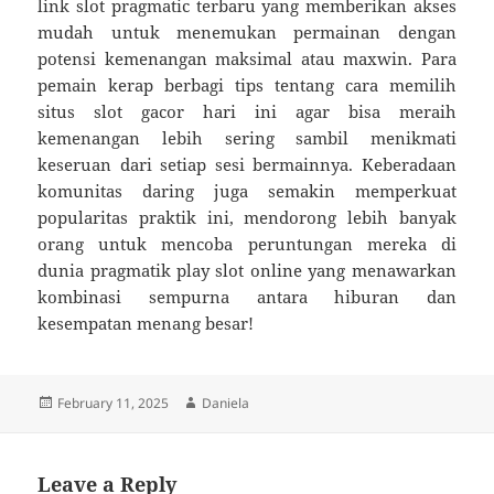
link slot pragmatic terbaru yang memberikan akses
mudah untuk menemukan permainan dengan
potensi kemenangan maksimal atau maxwin. Para
pemain kerap berbagi tips tentang cara memilih
situs slot gacor hari ini agar bisa meraih
kemenangan lebih sering sambil menikmati
keseruan dari setiap sesi bermainnya. Keberadaan
komunitas daring juga semakin memperkuat
popularitas praktik ini, mendorong lebih banyak
orang untuk mencoba peruntungan mereka di
dunia pragmatik play slot online yang menawarkan
kombinasi sempurna antara hiburan dan
kesempatan menang besar!
Posted
Author
February 11, 2025
Daniela
on
Leave a Reply