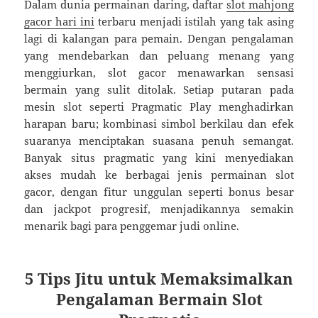
Dalam dunia permainan daring, daftar
slot mahjong
gacor hari ini
terbaru menjadi istilah yang tak asing
lagi di kalangan para pemain. Dengan pengalaman
yang mendebarkan dan peluang menang yang
menggiurkan, slot gacor menawarkan sensasi
bermain yang sulit ditolak. Setiap putaran pada
mesin slot seperti Pragmatic Play menghadirkan
harapan baru; kombinasi simbol berkilau dan efek
suaranya menciptakan suasana penuh semangat.
Banyak situs pragmatic yang kini menyediakan
akses mudah ke berbagai jenis permainan slot
gacor, dengan fitur unggulan seperti bonus besar
dan jackpot progresif, menjadikannya semakin
menarik bagi para penggemar judi online.
5 Tips Jitu untuk Memaksimalkan
Pengalaman Bermain Slot