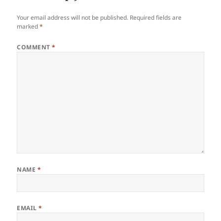
Your email address will not be published.
Required fields are
marked
*
COMMENT
*
NAME
*
EMAIL
*