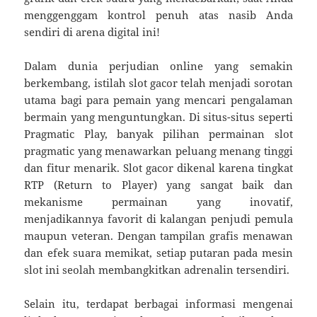
menggenggam kontrol penuh atas nasib Anda
sendiri di arena digital ini!
Dalam dunia perjudian online yang semakin
berkembang, istilah slot gacor telah menjadi sorotan
utama bagi para pemain yang mencari pengalaman
bermain yang menguntungkan. Di situs-situs seperti
Pragmatic Play, banyak pilihan permainan slot
pragmatic yang menawarkan peluang menang tinggi
dan fitur menarik. Slot gacor dikenal karena tingkat
RTP (Return to Player) yang sangat baik dan
mekanisme permainan yang inovatif,
menjadikannya favorit di kalangan penjudi pemula
maupun veteran. Dengan tampilan grafis menawan
dan efek suara memikat, setiap putaran pada mesin
slot ini seolah membangkitkan adrenalin tersendiri.
Selain itu, terdapat berbagai informasi mengenai