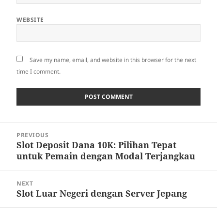
WEBSITE
Save my name, email, and website in this browser for the next
time I comment.
Post
PREVIOUS
navigation
Slot Deposit Dana 10K: Pilihan Tepat
Previous
untuk Pemain dengan Modal Terjangkau
post:
NEXT
Slot Luar Negeri dengan Server Jepang
Next
post: