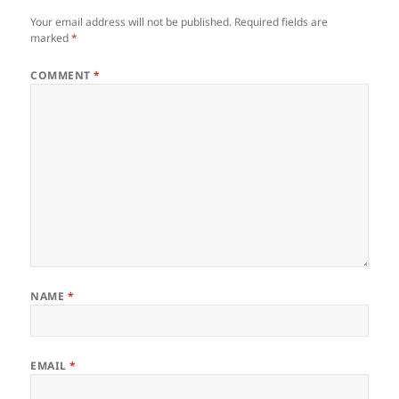
Your email address will not be published.
Required fields are
marked
*
COMMENT
*
NAME
*
EMAIL
*