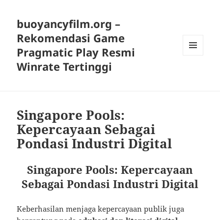
buoyancyfilm.org –
Rekomendasi Game
Pragmatic Play Resmi
MENU
Winrate Tertinggi
AND
WIDGETS
Singapore Pools:
Kepercayaan Sebagai
Pondasi Industri Digital
Singapore Pools: Kepercayaan
Sebagai Pondasi Industri Digital
Keberhasilan menjaga kepercayaan publik juga