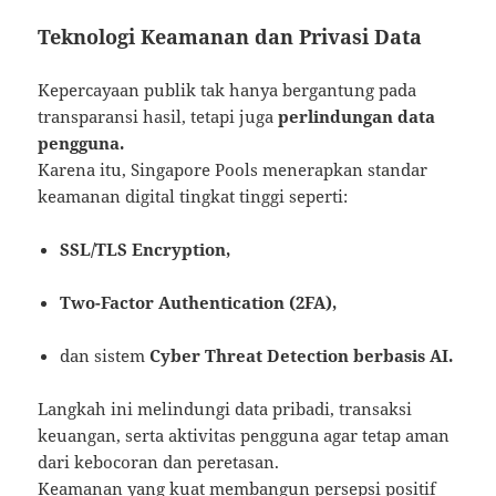
Teknologi Keamanan dan Privasi Data
Kepercayaan publik tak hanya bergantung pada
transparansi hasil, tetapi juga
perlindungan data
pengguna.
Karena itu, Singapore Pools menerapkan standar
keamanan digital tingkat tinggi seperti:
SSL/TLS Encryption,
Two-Factor Authentication (2FA),
dan sistem
Cyber Threat Detection berbasis AI.
Langkah ini melindungi data pribadi, transaksi
keuangan, serta aktivitas pengguna agar tetap aman
dari kebocoran dan peretasan.
Keamanan yang kuat membangun persepsi positif