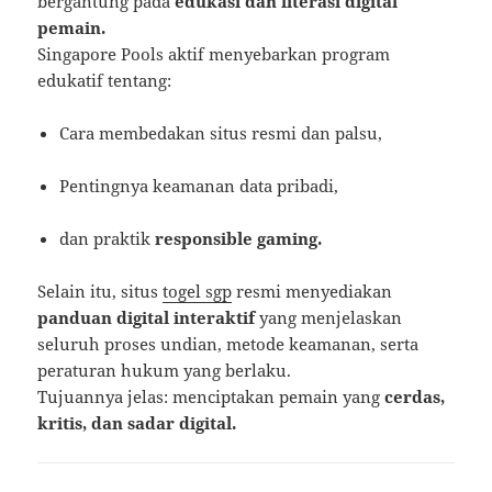
bergantung pada
edukasi dan literasi digital
pemain.
Singapore Pools aktif menyebarkan program
edukatif tentang:
Cara membedakan situs resmi dan palsu,
Pentingnya keamanan data pribadi,
dan praktik
responsible gaming.
Selain itu, situs
togel sgp
resmi menyediakan
panduan digital interaktif
yang menjelaskan
seluruh proses undian, metode keamanan, serta
peraturan hukum yang berlaku.
Tujuannya jelas: menciptakan pemain yang
cerdas,
kritis, dan sadar digital.