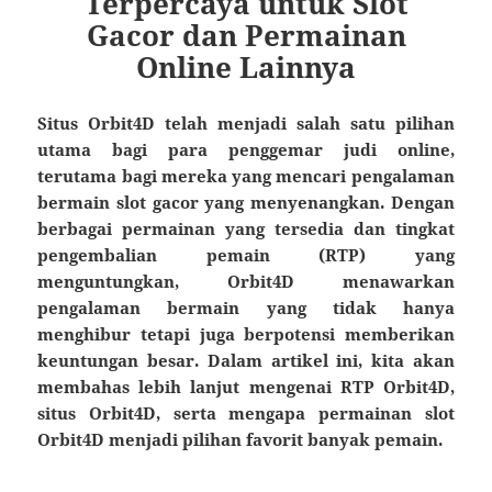
Terpercaya untuk Slot
Gacor dan Permainan
Online Lainnya
Situs Orbit4D telah menjadi salah satu pilihan
utama bagi para penggemar judi online,
terutama bagi mereka yang mencari pengalaman
bermain slot gacor yang menyenangkan. Dengan
berbagai permainan yang tersedia dan tingkat
pengembalian pemain (RTP) yang
menguntungkan, Orbit4D menawarkan
pengalaman bermain yang tidak hanya
menghibur tetapi juga berpotensi memberikan
keuntungan besar. Dalam artikel ini, kita akan
membahas lebih lanjut mengenai RTP Orbit4D,
situs Orbit4D, serta mengapa permainan slot
Orbit4D menjadi pilihan favorit banyak pemain.