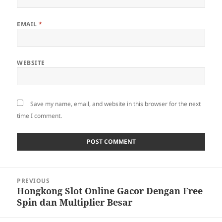
EMAIL
*
WEBSITE
Save my name, email, and website in this browser for the next
time I comment.
Post
PREVIOUS
navigation
Hongkong Slot Online Gacor Dengan Free
Previous
Spin dan Multiplier Besar
post: