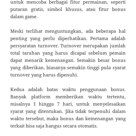
untuk mencoba berbagai fitur permainan, seperti
putaran gratis, simbol khusus, atau fitur bonus
dalam game.
Meski terlihat menguntungkan, ada beberapa hal
penting yang perlu diperhatikan. Pertama adalah
persyaratan turnover. Turnover merupakan jumlah
total taruhan yang harus dicapai sebelum pemain
dapat menarik kemenangan. Semakin besar bonus
yang diberikan, biasanya semakin tinggi pula syarat
turnover yang harus dipenuhi.
Kedua adalah batas waktu penggunaan bonus.
Banyak platform memberikan waktu tertentu,
misalnya 1 hingga 7 hari, untuk menyelesaikan
syarat yang ditentukan. Jika tidak terpenuhi dalam
waktu tersebut, maka bonus dan kemenangan yang
terkait bisa saja hangus secara otomatis.