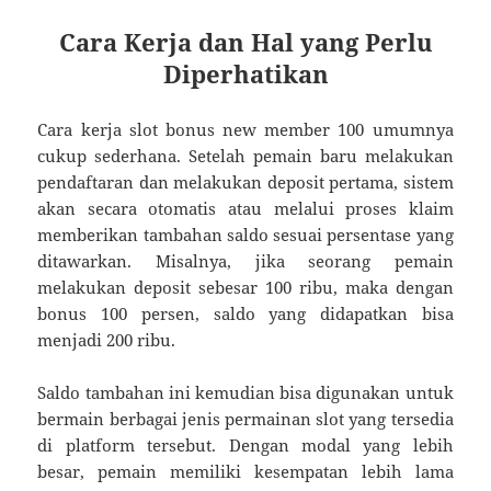
Cara Kerja dan Hal yang Perlu
Diperhatikan
Cara kerja slot bonus new member 100 umumnya
cukup sederhana. Setelah pemain baru melakukan
pendaftaran dan melakukan deposit pertama, sistem
akan secara otomatis atau melalui proses klaim
memberikan tambahan saldo sesuai persentase yang
ditawarkan. Misalnya, jika seorang pemain
melakukan deposit sebesar 100 ribu, maka dengan
bonus 100 persen, saldo yang didapatkan bisa
menjadi 200 ribu.
Saldo tambahan ini kemudian bisa digunakan untuk
bermain berbagai jenis permainan slot yang tersedia
di platform tersebut. Dengan modal yang lebih
besar, pemain memiliki kesempatan lebih lama