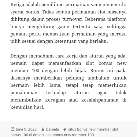
Ketiga adalah pemilihan permainan yang memenuhi
syarat bonus. Tidak semua permainan slot biasanya
dihitung dalam proses turnover. Beberapa platform
hanya menghitung game tertentu saja, sehingga
pemain perlu memastikan permainan yang mereka
pilih sesuai dengan ketentuan yang berlaku.
Dengan memahami cara kerja dan aturan yang ada,
pemain dapat memanfaatkan slot bonus new
member 100 dengan lebih bijak. Bonus ini pada
dasarnya memberikan peluang tambahan untuk
bermain lebih lama, tetapi tetap memerlukan
pemahaman terhadap aturan agar tidak
menimbulkan kerugian atau kesalahpahaman di
kemudian hari.
Posted
Author
Tags
June 9, 2026
Daniela
situs bonus new member
,
slot
on
bonus 100 di depan
,
slot bonus new member 100