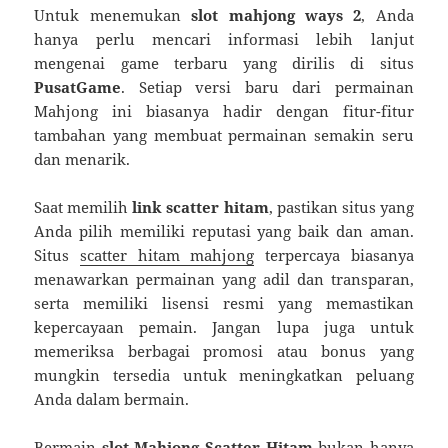
Untuk menemukan
slot mahjong ways 2
, Anda
hanya perlu mencari informasi lebih lanjut
mengenai game terbaru yang dirilis di situs
PusatGame
. Setiap versi baru dari permainan
Mahjong ini biasanya hadir dengan fitur-fitur
tambahan yang membuat permainan semakin seru
dan menarik.
Saat memilih
link scatter hitam
, pastikan situs yang
Anda pilih memiliki reputasi yang baik dan aman.
Situs
scatter hitam mahjong
terpercaya biasanya
menawarkan permainan yang adil dan transparan,
serta memiliki lisensi resmi yang memastikan
kepercayaan pemain. Jangan lupa juga untuk
memeriksa berbagai promosi atau bonus yang
mungkin tersedia untuk meningkatkan peluang
Anda dalam bermain.
Bermain
slot Mahjong Scatter Hitam
bukan hanya