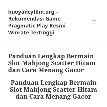
buoyancyfilm.org –
Rekomendasi Game
Pragmatic Play Resmi
MENU
Winrate Tertinggi
AND
WIDGETS
Panduan Lengkap Bermain
Slot Mahjong Scatter Hitam
dan Cara Menang Gacor
Panduan Lengkap Bermain
Slot Mahjong Scatter Hitam
dan Cara Menang Gacor