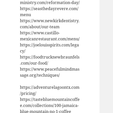
ministry.com/reformation-day/
https://seasthedayrevere.com/
menu
https://www.newkirkdentistry.
com/about/our-team
https://www.castillo-
mexicanrestaurant.com/menu/
https://joelouisspirits.com/lega
cy/
https://foodtrucknewbraunfels
.com/our-food/
https://www.peacefulmindmas
sage.org/techniques/
https://adventurelagoontx.com
/pricing/
https://tastebluemountaincoffe
e.com/collections/100-jamaica-
blue-mountain-no-1-coffee