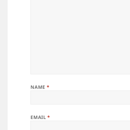
NAME
*
EMAIL
*