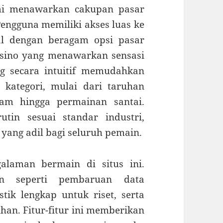
smi menawarkan cakupan pasar
engguna memiliki akses luas ke
nal dengan beragam opsi pasar
asino yang menawarkan sensasi
g secara intuitif memudahkan
kategori, mulai dari taruhan
am hingga permainan santai.
tin sesuai standar industri,
yang adil bagi seluruh pemain.
alaman bermain di situs ini.
rn seperti pembaruan data
stik lengkap untuk riset, serta
uhan. Fitur-fitur ini memberikan