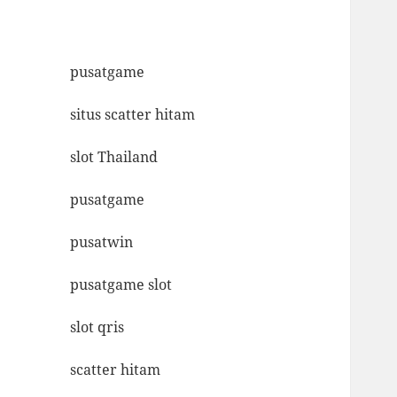
pusatgame
situs scatter hitam
slot Thailand
pusatgame
pusatwin
pusatgame slot
slot qris
scatter hitam