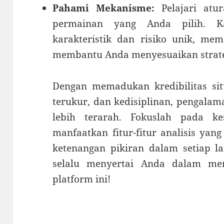
Pahami Mekanisme:
Pelajari atur
permainan yang Anda pilih. Ka
karakteristik dan risiko unik, me
membantu Anda menyesuaikan strate
Dengan memadukan kredibilitas situ
terukur, dan kedisiplinan, pengala
lebih terarah. Fokuslah pada ke
manfaatkan fitur-fitur analisis yan
ketenangan pikiran dalam setiap l
selalu menyertai Anda dalam men
platform ini!