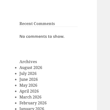
Recent Comments
No comments to show.
Archives
August 2026
July 2026
June 2026
May 2026
April 2026
March 2026
February 2026
January 2026