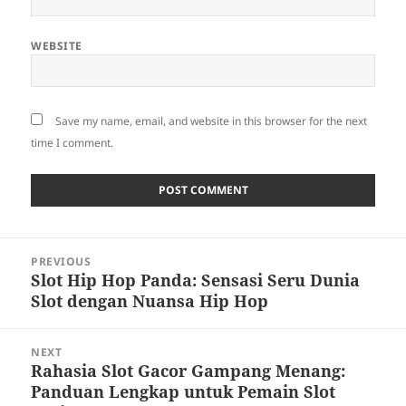
WEBSITE
Save my name, email, and website in this browser for the next
time I comment.
Post
PREVIOUS
navigation
Slot Hip Hop Panda: Sensasi Seru Dunia
Previous
Slot dengan Nuansa Hip Hop
post:
NEXT
Rahasia Slot Gacor Gampang Menang:
Next
Panduan Lengkap untuk Pemain Slot
post: