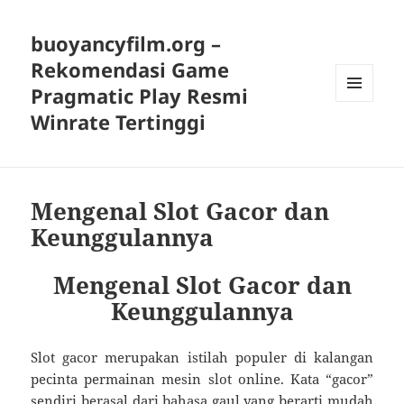
buoyancyfilm.org –
Rekomendasi Game
Pragmatic Play Resmi
MENU
Winrate Tertinggi
AND
WIDGETS
Mengenal Slot Gacor dan
Keunggulannya
Mengenal Slot Gacor dan
Keunggulannya
Slot gacor merupakan istilah populer di kalangan
pecinta permainan mesin slot online. Kata “gacor”
sendiri berasal dari bahasa gaul yang berarti mudah