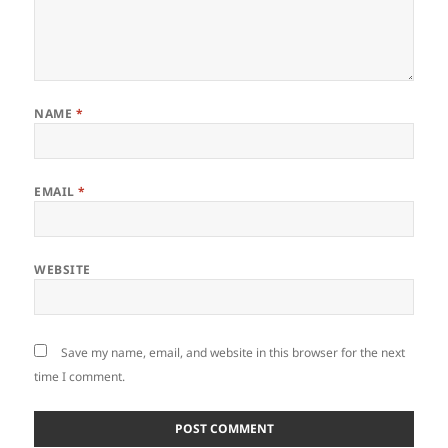
NAME
*
EMAIL
*
WEBSITE
Save my name, email, and website in this browser for the next
time I comment.