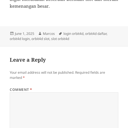
kemenangan besar.
Posted
Author
Tags
June 1, 2025
Marcos
login orbit4d
,
orbit4d daftar
,
on
orbit4d login
,
orbit4d slot
,
slot orbit4d
Leave a Reply
Your email address will not be published.
Required fields are
marked
*
COMMENT
*