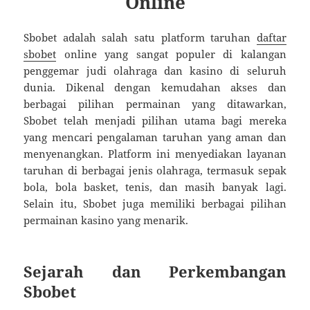
Online
Sbobet adalah salah satu platform taruhan
daftar
sbobet
online yang sangat populer di kalangan
penggemar judi olahraga dan kasino di seluruh
dunia. Dikenal dengan kemudahan akses dan
berbagai pilihan permainan yang ditawarkan,
Sbobet telah menjadi pilihan utama bagi mereka
yang mencari pengalaman taruhan yang aman dan
menyenangkan. Platform ini menyediakan layanan
taruhan di berbagai jenis olahraga, termasuk sepak
bola, bola basket, tenis, dan masih banyak lagi.
Selain itu, Sbobet juga memiliki berbagai pilihan
permainan kasino yang menarik.
Sejarah dan Perkembangan
Sbobet