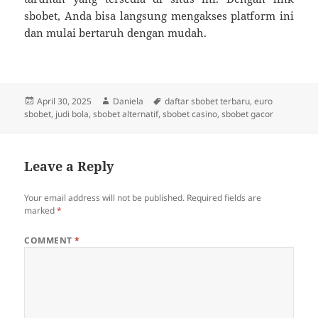
sbobet, Anda bisa langsung mengakses platform ini
dan mulai bertaruh dengan mudah.
Posted
Author
Tags
April 30, 2025
Daniela
daftar sbobet terbaru
,
euro
on
sbobet
,
judi bola
,
sbobet alternatif
,
sbobet casino
,
sbobet gacor
Leave a Reply
Your email address will not be published.
Required fields are
marked
*
COMMENT
*