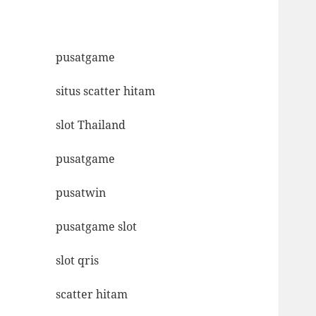
pusatgame
situs scatter hitam
slot Thailand
pusatgame
pusatwin
pusatgame slot
slot qris
scatter hitam