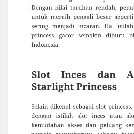
Dengan nilai taruhan rendah, pema
untuk meraih pengali besar seperti
sering menjadi incaran. Hal inila
princess gacor semakin diburu o
Indonesia.
Slot Inces dan 
Starlight Princess
Selain dikenal sebagai slot princess
dengan istilah slot inces atau s
kemudahan akses dan peluang kem