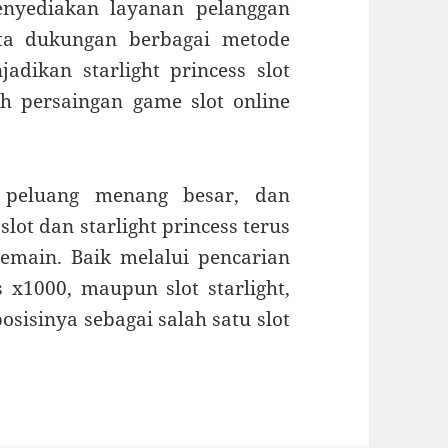
enyediakan layanan pelanggan
erta dukungan berbagai metode
dikan starlight princess slot
ah persaingan game slot online
 peluang menang besar, dan
ot dan starlight princess terus
emain. Baik melalui pencarian
ss x1000, maupun slot starlight,
sisinya sebagai salah satu slot