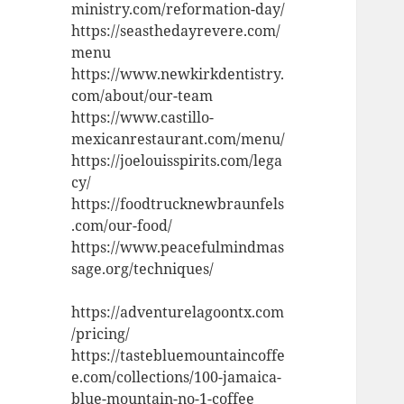
ministry.com/reformation-day/
https://seasthedayrevere.com/
menu
https://www.newkirkdentistry.
com/about/our-team
https://www.castillo-
mexicanrestaurant.com/menu/
https://joelouisspirits.com/lega
cy/
https://foodtrucknewbraunfels
.com/our-food/
https://www.peacefulmindmas
sage.org/techniques/
https://adventurelagoontx.com
/pricing/
https://tastebluemountaincoffe
e.com/collections/100-jamaica-
blue-mountain-no-1-coffee