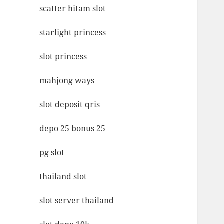
scatter hitam slot
starlight princess
slot princess
mahjong ways
slot deposit qris
depo 25 bonus 25
pg slot
thailand slot
slot server thailand