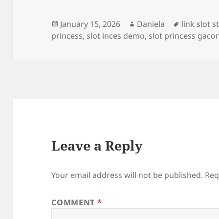
Posted
Author
Tags
January 15, 2026
Daniela
link slot s
on
princess
,
slot inces demo
,
slot princess gaco
Leave a Reply
Your email address will not be published.
Req
COMMENT
*