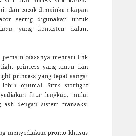
slot atau incess slot karena
mit dan cocok dimainkan kapan
gacor sering digunakan untuk
inan yang konsisten dalam
, pemain biasanya mencari link
tarlight princess yang aman dan
light princess yang tepat sangat
ebih optimal. Situs starlight
ediakan fitur lengkap, mulai
asli dengan sistem transaksi
sering menyediakan promo khusus