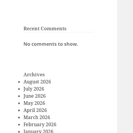
Recent Comments
No comments to show.
Archives
August 2026
July 2026
June 2026
May 2026
April 2026
March 2026
February 2026
January 2026