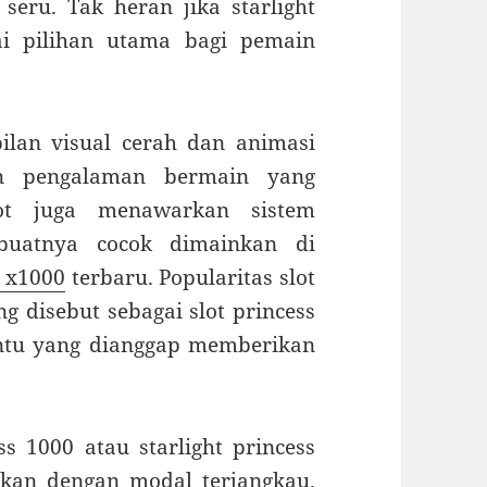
eru. Tak heran jika starlight
gai pilihan utama bagi pemain
pilan visual cerah dan animasi
an pengalaman bermain yang
lot juga menawarkan sistem
buatnya cocok dimainkan di
s x1000
terbaru. Popularitas slot
ng disebut sebagai slot princess
entu yang dianggap memberikan
s 1000 atau starlight princess
kan dengan modal terjangkau.