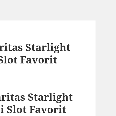
itas Starlight
Slot Favorit
itas Starlight
i Slot Favorit