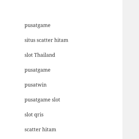
pusatgame
situs scatter hitam
slot Thailand
pusatgame
pusatwin
pusatgame slot
slot qris
scatter hitam