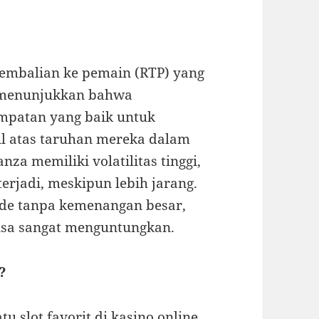
gembalian ke pemain (RTP) yang
ni menunjukkan bahwa
mpatan yang baik untuk
l atas taruhan mereka dalam
nza memiliki volatilitas tinggi,
erjadi, meskipun lebih jarang.
de tanpa kemenangan besar,
isa sangat menguntungkan.
?
u slot favorit di kasino online