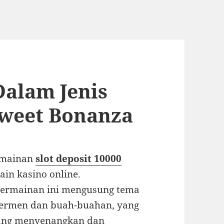
Dalam Jenis
Sweet Bonanza
ermainan
slot deposit 10000
in kasino online.
permainan ini mengusung tema
permen dan buah-buahan, yang
ang menyenangkan dan