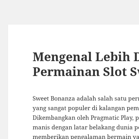
Mengenal Lebih 
Permainan Slot 
Sweet Bonanza adalah salah satu p
yang sangat populer di kalangan pema
Dikembangkan oleh Pragmatic Play, 
manis dengan latar belakang dunia 
memberikan pengalaman bermain y