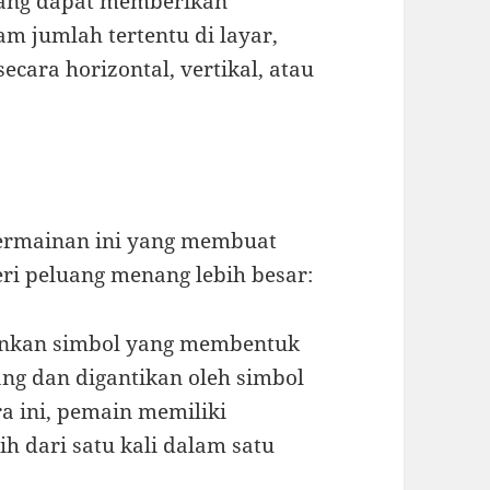
 yang dapat memberikan
 jumlah tertentu di layar,
ecara horizontal, vertikal, atau
permainan ini yang membuat
ri peluang menang lebih besar:
kinkan simbol yang membentuk
g dan digantikan oleh simbol
ra ini, pemain memiliki
 dari satu kali dalam satu