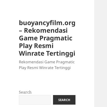
buoyancyfilm.org
– Rekomendasi
Game Pragmatic
Play Resmi
Winrate Tertinggi
Rekomendasi Game Pragmatic
Play Resmi Winrate Tertinggi
Search
SEARCH