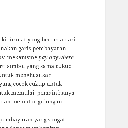
iki format yang berbeda dari
gunakan garis pembayaran
opsi mekanisme
pay anywhere
arti simbol yang sama cukup
untuk menghasilkan
yang cocok cukup untuk
tuk memulai, pemain hanya
 dan memutar gulungan.
pembayaran yang sangat