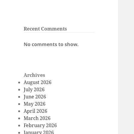
Recent Comments
No comments to show.
Archives
August 2026
July 2026
June 2026
May 2026
April 2026
March 2026
February 2026
January 2026