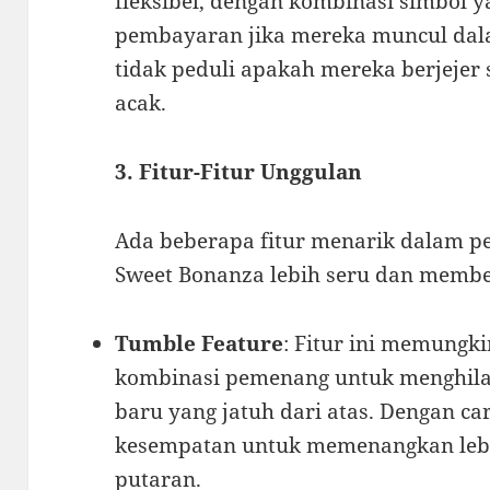
fleksibel, dengan kombinasi simbol
pembayaran jika mereka muncul dalam
tidak peduli apakah mereka berjejer s
acak.
3. Fitur-Fitur Unggulan
Ada beberapa fitur menarik dalam 
Sweet Bonanza lebih seru dan membe
Tumble Feature
: Fitur ini memung
kombinasi pemenang untuk menghilan
baru yang jatuh dari atas. Dengan ca
kesempatan untuk memenangkan lebih
putaran.