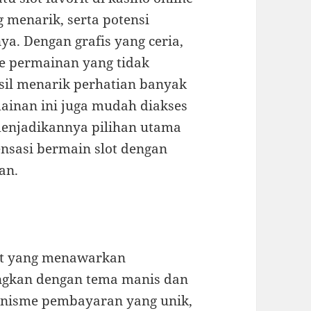
 menarik, serta potensi
a. Dengan grafis yang ceria,
me permainan yang tidak
il menarik perhatian banyak
ainan ini juga mudah diakses
 menjadikannya pilihan utama
nsasi bermain slot dengan
an.
ot yang menawarkan
gkan dengan tema manis dan
anisme pembayaran yang unik,