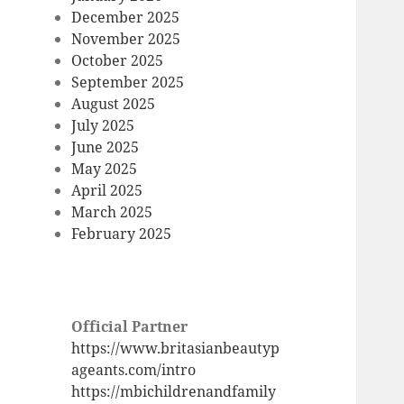
December 2025
November 2025
October 2025
September 2025
August 2025
July 2025
June 2025
May 2025
April 2025
March 2025
February 2025
Official Partner
https://www.britasianbeautyp
ageants.com/intro
https://mbichildrenandfamily