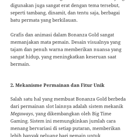
digunakan juga sangat erat dengan tema tersebut,
seperti tambang, dinamit, dan tentu saja, berbagai
batu permata yang berkilauan.
Grafis dan animasi dalam Bonanza Gold sangat
memanjakan mata pemain. Desain visualnya yang
tajam dan penuh warna memberikan nuansa yang
sangat hidup, yang meningkatkan keseruan saat
bermain.
2.
Mekanisme Permainan dan Fitur Unik
Salah satu hal yang membuat Bonanza Gold berbeda
dari permainan slot lainnya adalah sistem mekanik
Megaways
, yang dikembangkan oleh Big Time
Gaming. Sistem ini memungkinkan jumlah cara
menang bervariasi di setiap putaran, memberikan
lebih banyak peluang bagi pemain untuk