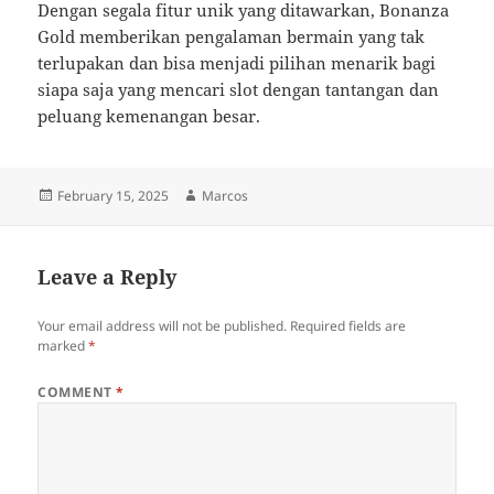
Dengan segala fitur unik yang ditawarkan, Bonanza
Gold memberikan pengalaman bermain yang tak
terlupakan dan bisa menjadi pilihan menarik bagi
siapa saja yang mencari slot dengan tantangan dan
peluang kemenangan besar.
Posted
Author
February 15, 2025
Marcos
on
Leave a Reply
Your email address will not be published.
Required fields are
marked
*
COMMENT
*