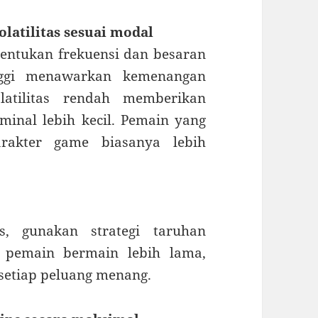
olatilitas sesuai modal
menentukan frekuensi dan besaran
inggi menawarkan kemenangan
latilitas rendah memberikan
inal lebih kecil. Pemain yang
arakter game biasanya lebih
us, gunakan strategi taruhan
 pemain bermain lebih lama,
setiap peluang menang.