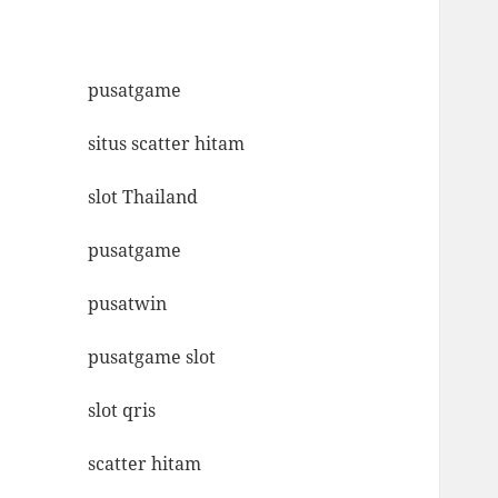
pusatgame
situs scatter hitam
slot Thailand
pusatgame
pusatwin
pusatgame slot
slot qris
scatter hitam