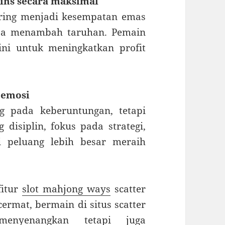
pins secara maksimal
ering menjadi kesempatan emas
a menambah taruhan. Pemain
ni untuk meningkatkan profit
 emosi
g pada keberuntungan, tetapi
 disiplin, fokus pada strategi,
i peluang lebih besar meraih
fitur
slot mahjong ways
scatter
ermat, bermain di situs scatter
nyenangkan tetapi juga