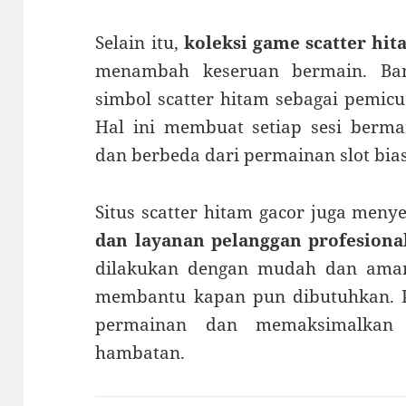
Selain itu,
koleksi game scatter hi
menambah keseruan bermain. Ba
simbol scatter hitam sebagai pemicu 
Hal ini membuat setiap sesi berma
dan berbeda dari permainan slot bia
Situs scatter hitam gacor juga men
dan layanan pelanggan profesiona
dilakukan dengan mudah dan aman
membantu kapan pun dibutuhkan. 
permainan dan memaksimalkan 
hambatan.