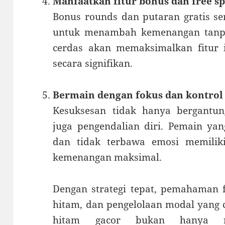
Manfaatkan fitur bonus dan free s
Bonus rounds dan putaran gratis s
untuk menambah kemenangan tanp
cerdas akan memaksimalkan fitur i
secara signifikan.
Bermain dengan fokus dan kontrol
Kesuksesan tidak hanya bergantun
juga pengendalian diri. Pemain yang
dan tidak terbawa emosi memilik
kemenangan maksimal.
Dengan strategi tepat, pemahaman 
hitam, dan pengelolaan modal yang c
hitam gacor bukan hanya me