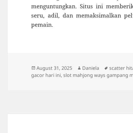
menguntungkan. Situs ini member
seru, adil, dan memaksimalkan p
pemain.
Posted
Author
Tags
August 31, 2025
Daniela
scatter hi
on
gacor hari ini
,
slot mahjong ways gampang 