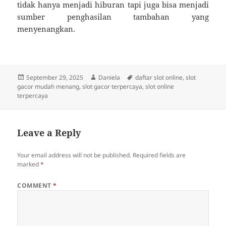
tidak hanya menjadi hiburan tapi juga bisa menjadi
sumber penghasilan tambahan yang
menyenangkan.
Posted
Author
Tags
September 29, 2025
Daniela
daftar slot online
,
slot
on
gacor mudah menang
,
slot gacor terpercaya
,
slot online
terpercaya
Leave a Reply
Your email address will not be published.
Required fields are
marked
*
COMMENT
*