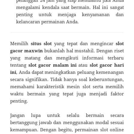
pelanggan 24 jam yang siap membantu jika Anda
mengalami kendala saat bermain. Hal ini sangat
penting untuk menjaga kenyamanan dan
kelancaran permainan Anda.
Memilih
situs slot
yang tepat dan mengincar
slot
gacor maxwin
bukanlah hal mustahil. Dengan riset
yang matang dan mengikuti informasi terbaru
tentang
slot gacor malam ini
atau
slot gacor hari
ini
, Anda dapat meningkatkan peluang kemenangan
secara signifikan. Tidak hanya soal keberuntungan,
memahami karakteristik mesin slot serta memilih
waktu bermain yang tepat juga menjadi faktor
penting.
Jangan lupa untuk selalu bermain secara
bertanggung jawab dan menggunakan modal sesuai
kemampuan. Dengan begitu, permainan slot online