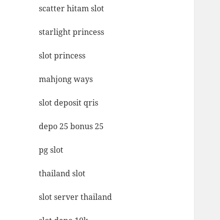
scatter hitam slot
starlight princess
slot princess
mahjong ways
slot deposit qris
depo 25 bonus 25
pg slot
thailand slot
slot server thailand