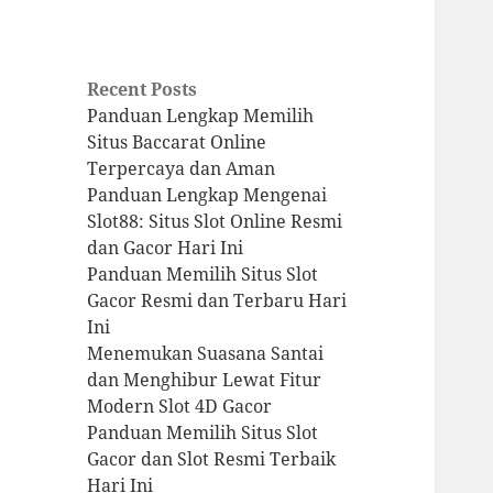
Recent Posts
Panduan Lengkap Memilih
Situs Baccarat Online
Terpercaya dan Aman
Panduan Lengkap Mengenai
Slot88: Situs Slot Online Resmi
dan Gacor Hari Ini
Panduan Memilih Situs Slot
Gacor Resmi dan Terbaru Hari
Ini
Menemukan Suasana Santai
dan Menghibur Lewat Fitur
Modern Slot 4D Gacor
Panduan Memilih Situs Slot
Gacor dan Slot Resmi Terbaik
Hari Ini