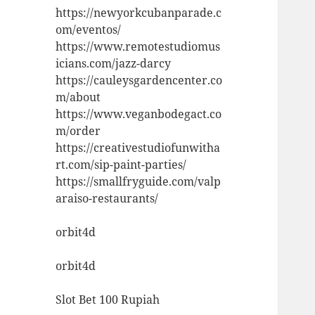
https://newyorkcubanparade.c
om/eventos/
https://www.remotestudiomus
icians.com/jazz-darcy
https://cauleysgardencenter.co
m/about
https://www.veganbodegact.co
m/order
https://creativestudiofunwitha
rt.com/sip-paint-parties/
https://smallfryguide.com/valp
araiso-restaurants/
orbit4d
orbit4d
Slot Bet 100 Rupiah