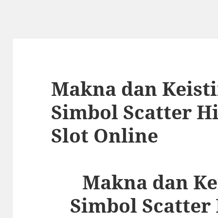
Makna dan Keis
Simbol Scatter H
Slot Online
Makna dan Ke
Simbol Scatter