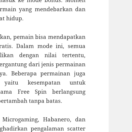
masuk ke mode bonus. Momen
bermain yang mendebarkan dan
at hidup.
tifkan, pemain bisa mendapatkan
ratis. Dalam mode ini, semua
ikan dengan nilai tertentu,
tergantung dari jenis permainan
ya. Beberapa permainan juga
, yaitu kesempatan untuk
lama Free Spin berlangsung
 bertambah tanpa batas.
, Microgaming, Habanero, dan
ghadirkan pengalaman scatter