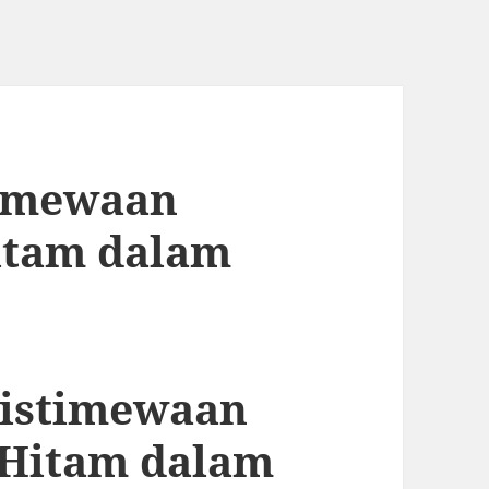
timewaan
itam dalam
istimewaan
 Hitam dalam