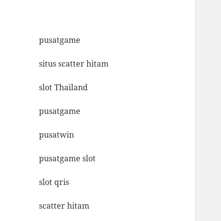
pusatgame
situs scatter hitam
slot Thailand
pusatgame
pusatwin
pusatgame slot
slot qris
scatter hitam