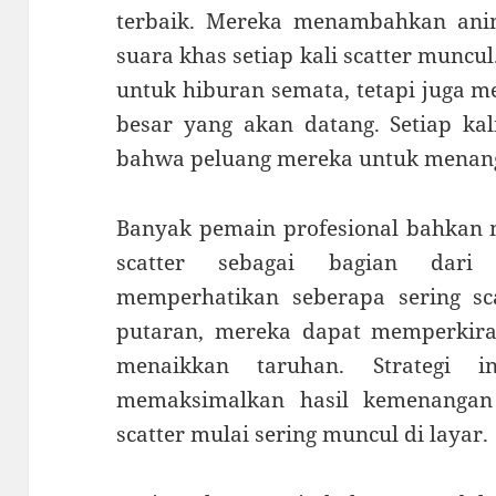
terbaik. Mereka menambahkan anim
suara khas setiap kali scatter muncu
untuk hiburan semata, tetapi juga 
besar yang akan datang. Setiap kal
bahwa peluang mereka untuk menang 
Banyak pemain profesional bahkan
scatter sebagai bagian dari 
memperhatikan seberapa sering s
putaran, mereka dapat memperkir
menaikkan taruhan. Strategi i
memaksimalkan hasil kemenangan 
scatter mulai sering muncul di layar.