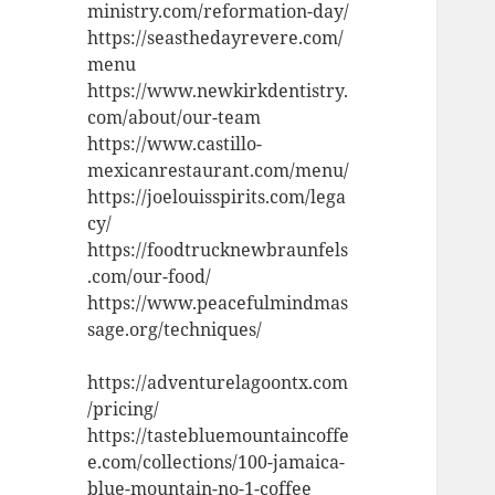
ministry.com/reformation-day/
https://seasthedayrevere.com/
menu
https://www.newkirkdentistry.
com/about/our-team
https://www.castillo-
mexicanrestaurant.com/menu/
https://joelouisspirits.com/lega
cy/
https://foodtrucknewbraunfels
.com/our-food/
https://www.peacefulmindmas
sage.org/techniques/
https://adventurelagoontx.com
/pricing/
https://tastebluemountaincoffe
e.com/collections/100-jamaica-
blue-mountain-no-1-coffee