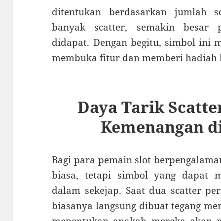
ditentukan berdasarkan jumlah s
banyak scatter, semakin besar
didapat. Dengan begitu, simbol ini 
membuka fitur dan memberi hadiah 
Daya Tarik Scatte
Kemenangan di 
Bagi para pemain slot berpengalaman
biasa, tetapi simbol yang dapat
dalam sekejap. Saat dua scatter pe
biasanya langsung dibuat tegang me