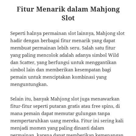
Fitur Menarik dalam Mahjong
Slot
Seperti halnya permainan slot lainnya, Mahjong slot
hadir dengan berbagai fitur menarik yang dapat
membuat permainan lebih seru. Salah satu fitur
yang paling mencolok adalah adanya simbol Wild
dan Scatter, yang berfungsi untuk menggantikan
simbol lain dan memberikan kesempatan bagi
pemain untuk menciptakan kombinasi yang
menguntungkan.
Selain itu, banyak Mahjong slot juga menawarkan
fitur-fitur seperti putaran gratis atau free spins, di
mana pemain dapat memutar gulungan tanpa
mempertaruhkan uang mereka. Fitur ini sering kali
menjadi momen yang paling dinanti dalam
permainan, karena dapat memberikan kemenangan