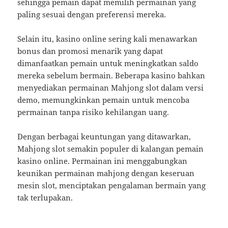
sehingga pemain dapat memilih permainan yang
paling sesuai dengan preferensi mereka.
Selain itu, kasino online sering kali menawarkan
bonus dan promosi menarik yang dapat
dimanfaatkan pemain untuk meningkatkan saldo
mereka sebelum bermain. Beberapa kasino bahkan
menyediakan permainan Mahjong slot dalam versi
demo, memungkinkan pemain untuk mencoba
permainan tanpa risiko kehilangan uang.
Dengan berbagai keuntungan yang ditawarkan,
Mahjong slot semakin populer di kalangan pemain
kasino online. Permainan ini menggabungkan
keunikan permainan mahjong dengan keseruan
mesin slot, menciptakan pengalaman bermain yang
tak terlupakan.