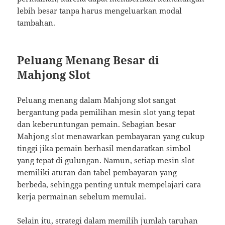
lebih besar tanpa harus mengeluarkan modal
tambahan.
Peluang Menang Besar di
Mahjong Slot
Peluang menang dalam Mahjong slot sangat
bergantung pada pemilihan mesin slot yang tepat
dan keberuntungan pemain. Sebagian besar
Mahjong slot menawarkan pembayaran yang cukup
tinggi jika pemain berhasil mendaratkan simbol
yang tepat di gulungan. Namun, setiap mesin slot
memiliki aturan dan tabel pembayaran yang
berbeda, sehingga penting untuk mempelajari cara
kerja permainan sebelum memulai.
Selain itu, strategi dalam memilih jumlah taruhan