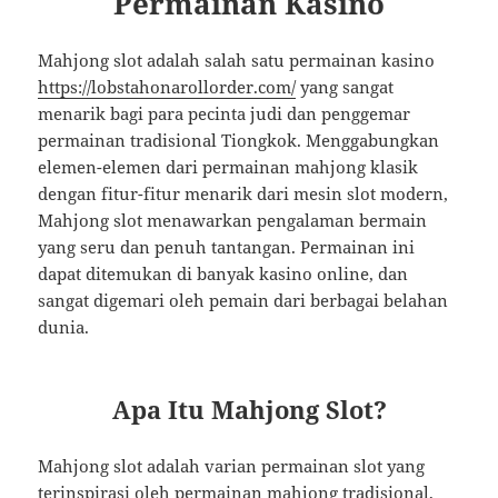
Permainan Kasino
Mahjong slot adalah salah satu permainan kasino
https://lobstahonarollorder.com/
yang sangat
menarik bagi para pecinta judi dan penggemar
permainan tradisional Tiongkok. Menggabungkan
elemen-elemen dari permainan mahjong klasik
dengan fitur-fitur menarik dari mesin slot modern,
Mahjong slot menawarkan pengalaman bermain
yang seru dan penuh tantangan. Permainan ini
dapat ditemukan di banyak kasino online, dan
sangat digemari oleh pemain dari berbagai belahan
dunia.
Apa Itu Mahjong Slot?
Mahjong slot adalah varian permainan slot yang
terinspirasi oleh permainan mahjong tradisional,