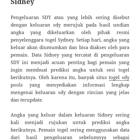
Sidney
Pengeluaran SDY atau yang lebih sering disebut
dengan keluaran sdy merujuk pada hasil undian
angka yang dikeluarkan oleh pihak resmi
penyelenggara togel Sydney. Setiap hari, angka yang
keluar akan diumumkan dan bisa diakses oleh para
pemain. Data Sidney yang tercatat di pengeluaran
SDY ini menjadi acuan penting bagi pemain yang
ingin membuat prediksi angka untuk sesi togel
berikutnya. Oleh karena itu, banyak situs
togel sdy
pools
yang menyediakan informasi lengkap
mengenai keluaran sdy dengan rincian yang jelas
dan terupdate.
Angka yang keluar dalam keluaran Sidney sering
kali menjadi rujukan untuk prediksi angka
berikutnya. Pemain togel sering menggunakan data
dari hasil pengeluaran sebelumnya sebagai