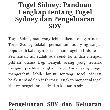
Togel Sidney: Panduan
Lengkap tentang Togel
Sydney dan Pengeluaran
SDY
Togel Sidney atau yang lebih dikenal dengan nama
Togel Sydney adalah permainan judi yang sangat
populer di kalangan para pemain togel di Indonesia.
Permainan ini sudah ada sejak lama dan menjadi
pilihan utama bagi banyak orang yang tertarik
dengan prediksi angka. Bagi Anda yang ingin
mengetahui lebih lanjut tentang togel Sidney,
berikut ini adalah informasi lengkap mengenai togel
sidney, pengeluaran sdy, dan keluaran sdy.
Pengeluaran SDY dan Keluaran