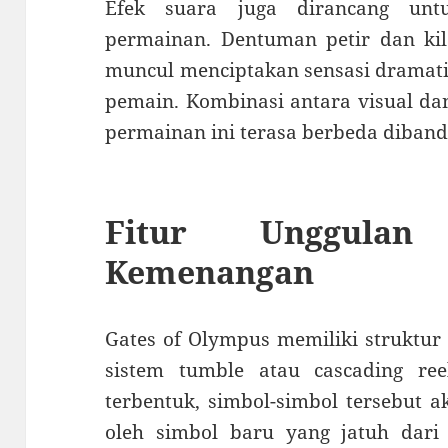
Efek suara juga dirancang un
permainan. Dentuman petir dan kil
muncul menciptakan sensasi dramati
pemain. Kombinasi antara visual da
permainan ini terasa berbeda dibandi
Fitur Unggulan
Kemenangan
Gates of Olympus memiliki struktur
sistem tumble atau cascading re
terbentuk, simbol-simbol tersebut 
oleh simbol baru yang jatuh dari a