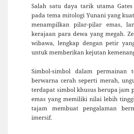
Salah satu daya tarik utama Gate
pada tema mitologi Yunani yang kuat
menampilkan pilar-pilar emas, lan
kerajaan para dewa yang megah. Z
wibawa, lengkap dengan petir ya
untuk memberikan kejutan kemenan
Simbol-simbol dalam permainan t
berwarna cerah seperti merah, ungu,
terdapat simbol khusus berupa jam pa
emas yang memiliki nilai lebih tingg
tajam membuat pengalaman berm
imersif.