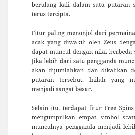
berulang kali dalam satu putaran
terus tercipta.
Fitur paling menonjol dari permain
acak yang diwakili oleh Zeus deng
dapat muncul dengan nilai berbeda s
Jika lebih dari satu pengganda munc
akan dijumlahkan dan dikalikan 
putaran tersebut. Inilah yang 
menjadi sangat besar.
Selain itu, terdapat fitur Free Spi
mengumpulkan empat simbol scatt
munculnya pengganda menjadi lebih