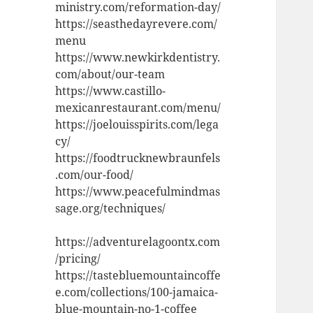
ministry.com/reformation-day/
https://seasthedayrevere.com/
menu
https://www.newkirkdentistry.
com/about/our-team
https://www.castillo-
mexicanrestaurant.com/menu/
https://joelouisspirits.com/lega
cy/
https://foodtrucknewbraunfels
.com/our-food/
https://www.peacefulmindmas
sage.org/techniques/
https://adventurelagoontx.com
/pricing/
https://tastebluemountaincoffe
e.com/collections/100-jamaica-
blue-mountain-no-1-coffee