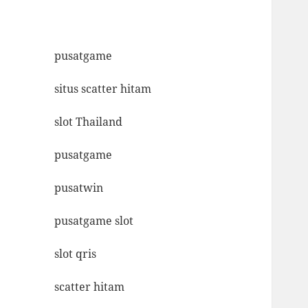
pusatgame
situs scatter hitam
slot Thailand
pusatgame
pusatwin
pusatgame slot
slot qris
scatter hitam