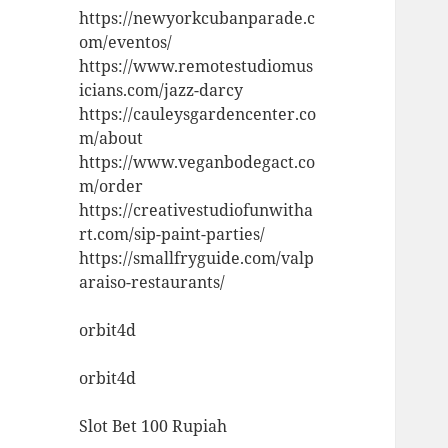
https://newyorkcubanparade.c
om/eventos/
https://www.remotestudiomus
icians.com/jazz-darcy
https://cauleysgardencenter.co
m/about
https://www.veganbodegact.co
m/order
https://creativestudiofunwitha
rt.com/sip-paint-parties/
https://smallfryguide.com/valp
araiso-restaurants/
orbit4d
orbit4d
Slot Bet 100 Rupiah