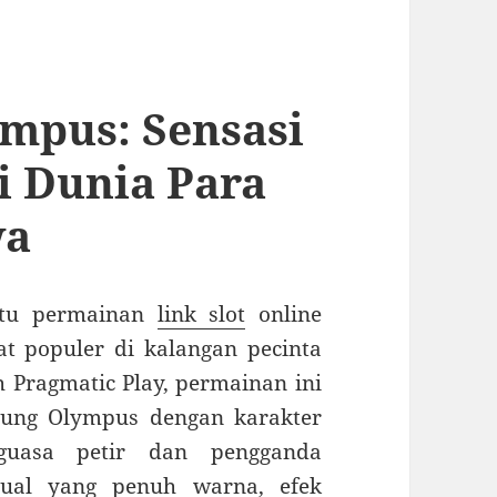
ympus: Sensasi
i Dunia Para
wa
atu permainan
link slot
online
t populer di kalangan pecinta
eh
Pragmatic Play
, permainan ini
ung Olympus dengan karakter
uasa petir dan pengganda
sual yang penuh warna, efek