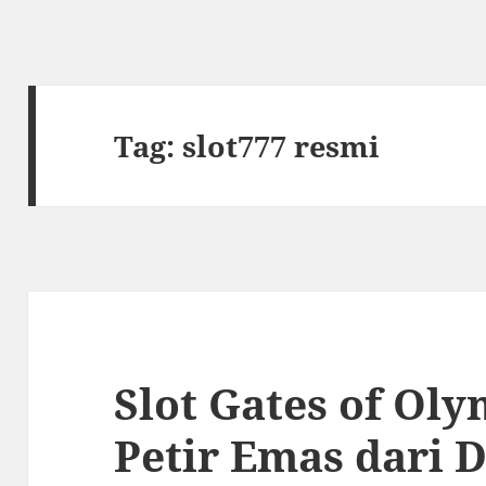
Tag:
slot777 resmi
Slot Gates of Oly
Petir Emas dari 