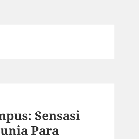
mpus: Sensasi
Dunia Para