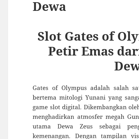
Dewa
Slot Gates of Ol
Petir Emas dar
De
Gates of Olympus
adalah salah s
bertema mitologi Yunani yang sanga
game slot digital. Dikembangkan ol
menghadirkan atmosfer megah Gun
utama Dewa Zeus sebagai peng
kemenangan. Dengan tampilan vi