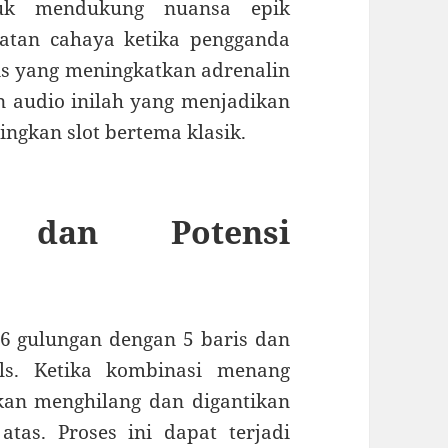
tuk mendukung nuansa epik
atan cahaya ketika pengganda
s yang meningkatkan adrenalin
n audio inilah yang menjadikan
ngkan slot bertema klasik.
 dan Potensi
 6 gulungan dengan 5 baris dan
els. Ketika kombinasi menang
akan menghilang dan digantikan
tas. Proses ini dapat terjadi