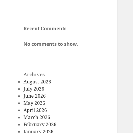
Recent Comments
No comments to show.
Archives
August 2026
July 2026
June 2026
May 2026
April 2026
March 2026
February 2026
January 2026