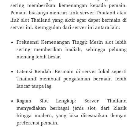
sering memberikan kemenangan kepada pemain.
Pemain biasanya mencari link server Thailand atau
link slot Thailand yang aktif agar dapat bermain di
server ini. Keunggulan dari server ini antara lain:
Frekuensi Kemenangan Tinggi: Mesin slot lebih
sering memberikan hadiah, sehingga peluang
menang lebih besar.
Latensi Rendah: Bermain di server lokal seperti
Thailand membuat pengalaman bermain lebih
lancar tanpa lag.
Ragam Slot Lengkap: Server Thailand
menyediakan berbagai jenis slot, dari klasik
hingga modern, yang bisa disesuaikan dengan
preferensi pemain.