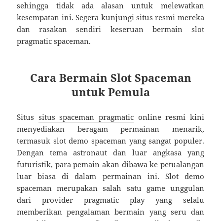
sehingga tidak ada alasan untuk melewatkan
kesempatan ini. Segera kunjungi situs resmi mereka
dan rasakan sendiri keseruan bermain slot
pragmatic spaceman.
Cara Bermain Slot Spaceman
untuk Pemula
Situs
situs spaceman pragmatic
online resmi kini
menyediakan beragam permainan menarik,
termasuk slot demo spaceman yang sangat populer.
Dengan tema astronaut dan luar angkasa yang
futuristik, para pemain akan dibawa ke petualangan
luar biasa di dalam permainan ini. Slot demo
spaceman merupakan salah satu game unggulan
dari provider pragmatic play yang selalu
memberikan pengalaman bermain yang seru dan