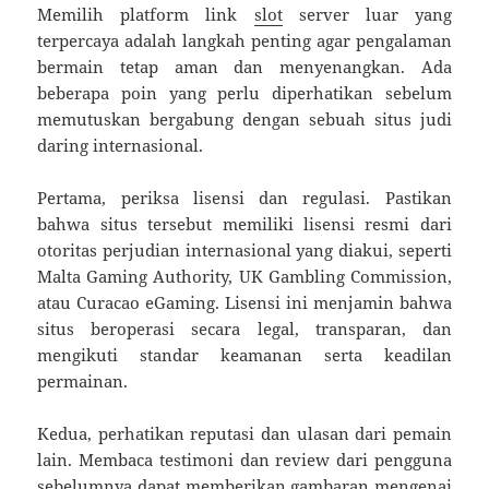
Memilih platform link
slot
server luar yang
terpercaya adalah langkah penting agar pengalaman
bermain tetap aman dan menyenangkan. Ada
beberapa poin yang perlu diperhatikan sebelum
memutuskan bergabung dengan sebuah situs judi
daring internasional.
Pertama, periksa lisensi dan regulasi. Pastikan
bahwa situs tersebut memiliki lisensi resmi dari
otoritas perjudian internasional yang diakui, seperti
Malta Gaming Authority, UK Gambling Commission,
atau Curacao eGaming. Lisensi ini menjamin bahwa
situs beroperasi secara legal, transparan, dan
mengikuti standar keamanan serta keadilan
permainan.
Kedua, perhatikan reputasi dan ulasan dari pemain
lain. Membaca testimoni dan review dari pengguna
sebelumnya dapat memberikan gambaran mengenai