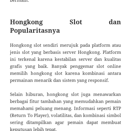
bermain.
Hongkong Slot dan
Popularitasnya
Hongkong slot sendiri merujuk pada platform atau
jenis slot yang berbasis server Hongkong. Platform
ini terkenal karena kestabilan server dan kualitas
grafis yang baik. Banyak penggemar slot online
memilih hongkong slot karena kombinasi antara
permainan menarik dan sistem yang responsif.
Selain hiburan, hongkong slot juga menawarkan
berbagai fitur tambahan yang memudahkan pemain
memahami peluang menang. Informasi seperti RTP
(Return To Player), volatilitas, dan kombinasi simbol
sering ditampilkan agar pemain dapat membuat
keputusan lebih tepat.