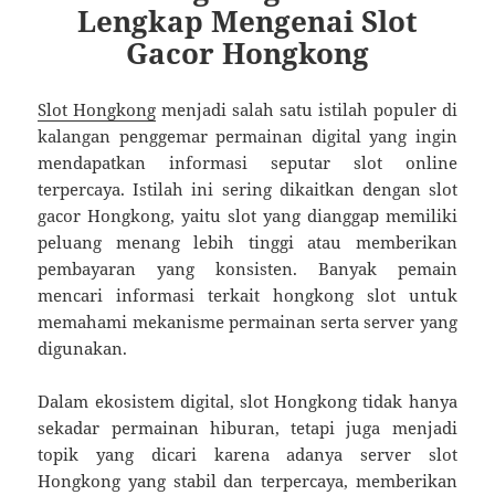
Lengkap Mengenai Slot
Gacor Hongkong
Slot Hongkong
menjadi salah satu istilah populer di
kalangan penggemar permainan digital yang ingin
mendapatkan informasi seputar slot online
terpercaya. Istilah ini sering dikaitkan dengan slot
gacor Hongkong, yaitu slot yang dianggap memiliki
peluang menang lebih tinggi atau memberikan
pembayaran yang konsisten. Banyak pemain
mencari informasi terkait hongkong slot untuk
memahami mekanisme permainan serta server yang
digunakan.
Dalam ekosistem digital, slot Hongkong tidak hanya
sekadar permainan hiburan, tetapi juga menjadi
topik yang dicari karena adanya server slot
Hongkong yang stabil dan terpercaya, memberikan