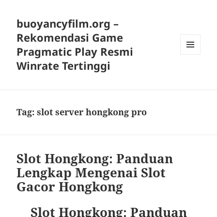
buoyancyfilm.org –
Rekomendasi Game
Pragmatic Play Resmi
MENU
Winrate Tertinggi
AND
WIDGETS
Tag:
slot server hongkong pro
Slot Hongkong: Panduan
Lengkap Mengenai Slot
Gacor Hongkong
Slot Hongkong: Panduan