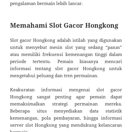
pengalaman bermain lebih lancar.
Memahami Slot Gacor Hongkong
Slot gacor Hongkong adalah istilah yang digunakan
untuk menyebut mesin slot yang sedang “panas”
atau memiliki frekuensi kemenangan tinggi dalam
periode tertentu. Pemain biasanya mencari
informasi tentang slot gacor Hongkong untuk
mengetahui peluang dan tren permainan.
Keakuratan informasi mengenai slot gacor
Hongkong sangat penting agar pemain dapat
memaksimalkan strategi permainan mereka.
Beberapa situs menyediakan data statistik
kemenangan, pola pembayaran, hingga informasi
server slot Hongkong yang mendukung kelancaran