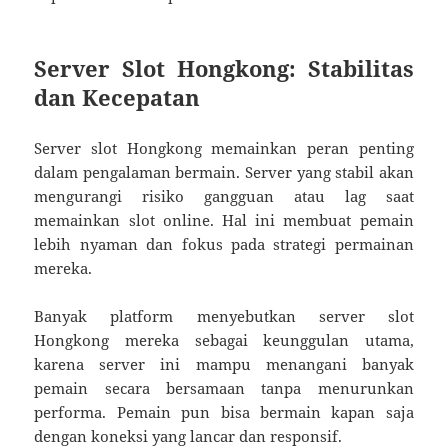
Server Slot Hongkong: Stabilitas
dan Kecepatan
Server slot Hongkong memainkan peran penting
dalam pengalaman bermain. Server yang stabil akan
mengurangi risiko gangguan atau lag saat
memainkan slot online. Hal ini membuat pemain
lebih nyaman dan fokus pada strategi permainan
mereka.
Banyak platform menyebutkan server slot
Hongkong mereka sebagai keunggulan utama,
karena server ini mampu menangani banyak
pemain secara bersamaan tanpa menurunkan
performa. Pemain pun bisa bermain kapan saja
dengan koneksi yang lancar dan responsif.