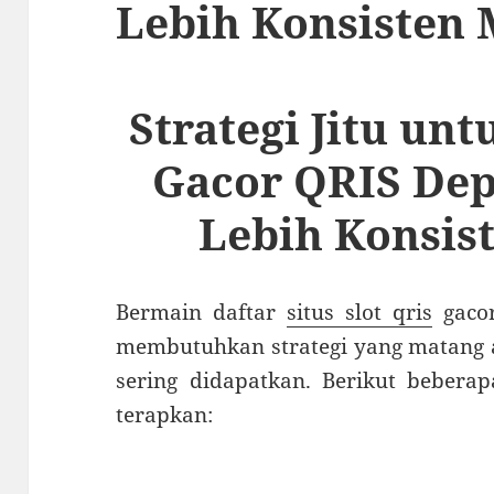
Lebih Konsisten
Strategi Jitu un
Gacor QRIS Dep
Lebih Konsis
Bermain daftar
situs slot qris
gacor
membutuhkan strategi yang matang a
sering didapatkan. Berikut beberap
terapkan: