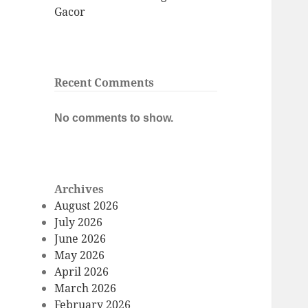
Gacor
Recent Comments
No comments to show.
Archives
August 2026
July 2026
June 2026
May 2026
April 2026
March 2026
February 2026