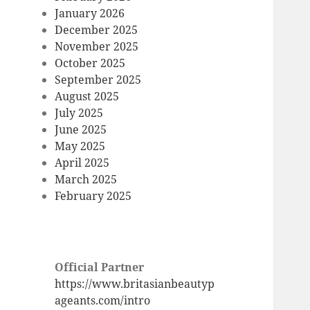
January 2026
December 2025
November 2025
October 2025
September 2025
August 2025
July 2025
June 2025
May 2025
April 2025
March 2025
February 2025
Official Partner
https://www.britasianbeautyp
ageants.com/intro