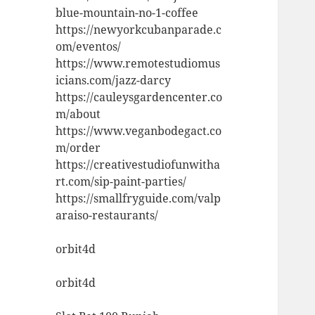
blue-mountain-no-1-coffee
https://newyorkcubanparade.c
om/eventos/
https://www.remotestudiomus
icians.com/jazz-darcy
https://cauleysgardencenter.co
m/about
https://www.veganbodegact.co
m/order
https://creativestudiofunwitha
rt.com/sip-paint-parties/
https://smallfryguide.com/valp
araiso-restaurants/
orbit4d
orbit4d