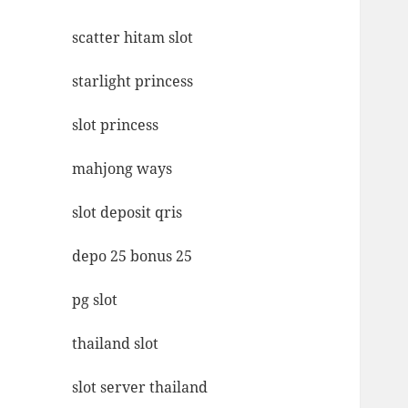
scatter hitam slot
starlight princess
slot princess
mahjong ways
slot deposit qris
depo 25 bonus 25
pg slot
thailand slot
slot server thailand