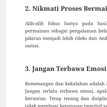
2. Nikmati Proses Berma
Alih-alih fokus hanya pada hasi
permainan sebagai pengalaman bela
pikiran menjadi lebih rileks dan An
santai.
3. Jangan Terbawa Emosi
Kemenangan dan kekalahan adalah h
Jangan terlalu terbawa emosi, apa
beruntun. Tetap tenang dan disipl
tidak membuat keputusan impulsif y