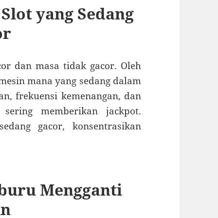
 Slot yang Sedang
or
cor dan masa tidak gacor. Oleh
i mesin mana yang sedang dalam
an, frekuensi kemenangan, dan
 sering memberikan jackpot.
edang gacor, konsentrasikan
-buru Mengganti
in