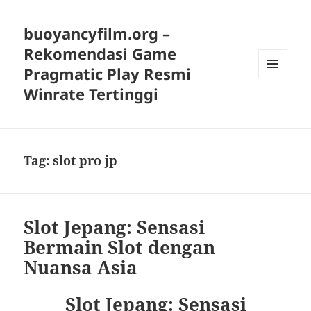
buoyancyfilm.org –
Rekomendasi Game
Pragmatic Play Resmi
MENU
Winrate Tertinggi
AND
WIDGETS
Tag:
slot pro jp
Slot Jepang: Sensasi
Bermain Slot dengan
Nuansa Asia
Slot Jepang: Sensasi