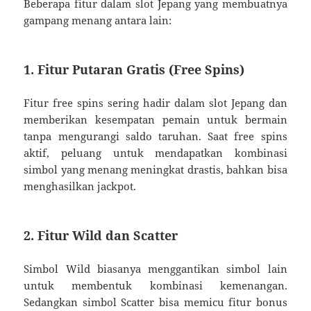
Beberapa fitur dalam slot Jepang yang membuatnya
gampang menang antara lain:
1. Fitur Putaran Gratis (Free Spins)
Fitur free spins sering hadir dalam slot Jepang dan
memberikan kesempatan pemain untuk bermain
tanpa mengurangi saldo taruhan. Saat free spins
aktif, peluang untuk mendapatkan kombinasi
simbol yang menang meningkat drastis, bahkan bisa
menghasilkan jackpot.
2. Fitur Wild dan Scatter
Simbol Wild biasanya menggantikan simbol lain
untuk membentuk kombinasi kemenangan.
Sedangkan simbol Scatter bisa memicu fitur bonus