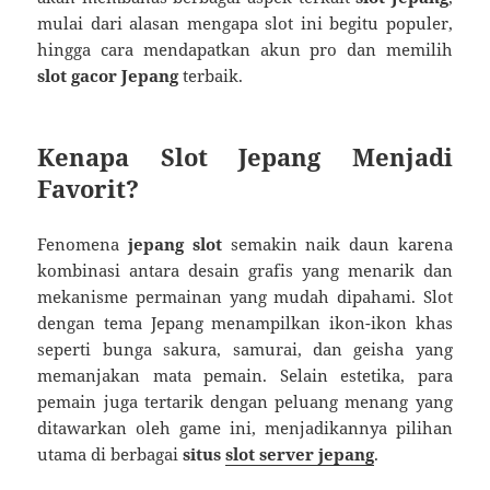
mulai dari alasan mengapa slot ini begitu populer,
hingga cara mendapatkan akun pro dan memilih
slot gacor Jepang
terbaik.
Kenapa Slot Jepang Menjadi
Favorit?
Fenomena
jepang slot
semakin naik daun karena
kombinasi antara desain grafis yang menarik dan
mekanisme permainan yang mudah dipahami. Slot
dengan tema Jepang menampilkan ikon-ikon khas
seperti bunga sakura, samurai, dan geisha yang
memanjakan mata pemain. Selain estetika, para
pemain juga tertarik dengan peluang menang yang
ditawarkan oleh game ini, menjadikannya pilihan
utama di berbagai
situs
slot server jepang
.