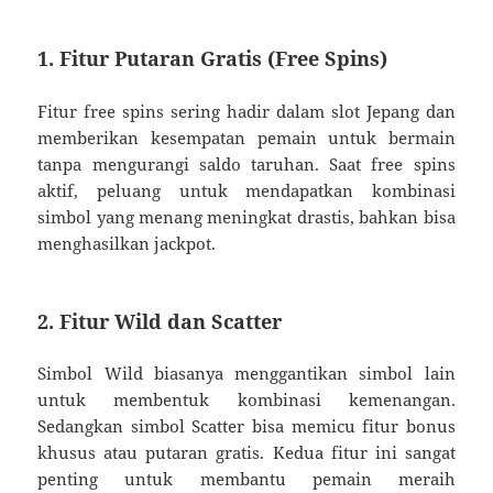
1. Fitur Putaran Gratis (Free Spins)
Fitur free spins sering hadir dalam slot Jepang dan
memberikan kesempatan pemain untuk bermain
tanpa mengurangi saldo taruhan. Saat free spins
aktif, peluang untuk mendapatkan kombinasi
simbol yang menang meningkat drastis, bahkan bisa
menghasilkan jackpot.
2. Fitur Wild dan Scatter
Simbol Wild biasanya menggantikan simbol lain
untuk membentuk kombinasi kemenangan.
Sedangkan simbol Scatter bisa memicu fitur bonus
khusus atau putaran gratis. Kedua fitur ini sangat
penting untuk membantu pemain meraih