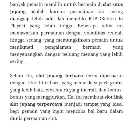
banyak pemain memilih untuk bermain di
slot situs
Jepang
adalah karena permainan ini sering
dianggap lebih adil dan memiliki RTP (Return to
Player) yang lebih tinggi. Beberapa situs ini
menawarkan permainan dengan volatilitas rendah
hingga sedang, yang memungkinkan pemain untuk
menikmati pengalaman bermain yang
menyenangkan dengan peluang menang yang lebih
sering.
Selain itu,
slot jepang terbaru
terus diperbarui
dengan fitur-fitur baru yang menarik, seperti grafik
yang lebih baik, efek suara yang imersif, dan bonus-
bonus yang menggiurkan. Hal ini membuat
slot
link
slot jepang
terpercaya
menjadi tempat yang ideal
bagi pemain yang ingin mencoba hal baru dalam
dunia permainan slot.