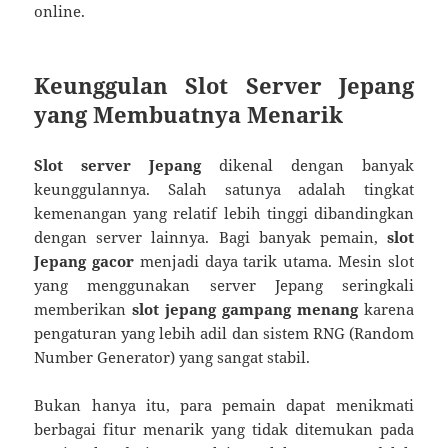
online.
Keunggulan Slot Server Jepang
yang Membuatnya Menarik
Slot server Jepang
dikenal dengan banyak
keunggulannya. Salah satunya adalah tingkat
kemenangan yang relatif lebih tinggi dibandingkan
dengan server lainnya. Bagi banyak pemain,
slot
Jepang gacor
menjadi daya tarik utama. Mesin slot
yang menggunakan server Jepang seringkali
memberikan
slot jepang gampang menang
karena
pengaturan yang lebih adil dan sistem RNG (Random
Number Generator) yang sangat stabil.
Bukan hanya itu, para pemain dapat menikmati
berbagai fitur menarik yang tidak ditemukan pada