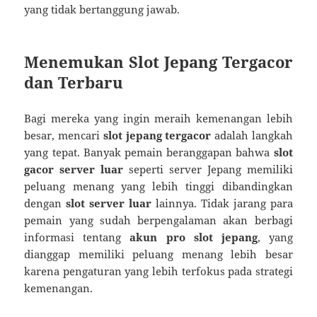
yang tidak bertanggung jawab.
Menemukan Slot Jepang Tergacor
dan Terbaru
Bagi mereka yang ingin meraih kemenangan lebih
besar, mencari
slot jepang tergacor
adalah langkah
yang tepat. Banyak pemain beranggapan bahwa
slot
gacor server luar
seperti server Jepang memiliki
peluang menang yang lebih tinggi dibandingkan
dengan
slot server luar
lainnya. Tidak jarang para
pemain yang sudah berpengalaman akan berbagi
informasi tentang
akun pro slot jepang
, yang
dianggap memiliki peluang menang lebih besar
karena pengaturan yang lebih terfokus pada strategi
kemenangan.