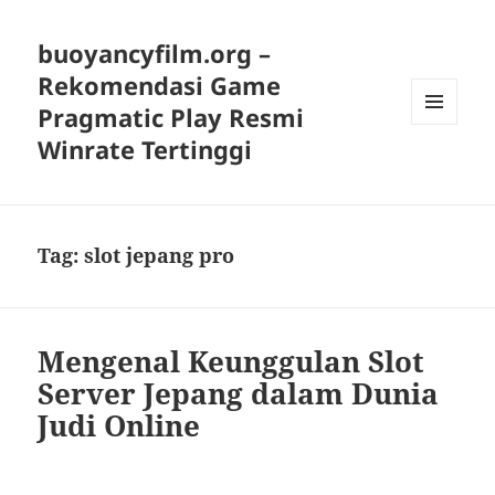
buoyancyfilm.org –
Rekomendasi Game
Pragmatic Play Resmi
MENU
Winrate Tertinggi
AND
WIDGETS
Tag:
slot jepang pro
Mengenal Keunggulan Slot
Server Jepang dalam Dunia
Judi Online