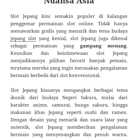
Nuansa Asia
Slot Jepang kini semakin populer di kalangan
penggemar permainan slot online. Tidak hanya
menawarkan grafis yang menarik dan tema budaya
jepang slot
yang kental, slot Jepang juga dikenal
sebagai permainan yang
gampang menang
.
Keunikan dan keistimewaan slot Jepang
menjadikannya pilihan favorit banyak pemain,
terutama mereka yang ingin merasakan pengalaman
bermain berbeda dari slot konvensional.
Slot Jepang biasanya mengangkat berbagai tema
ikonik dari budaya Negeri Sakura, mulai dari
karakter anime, samurai, bunga sakura, hingga
makanan khas Jepang seperti sushi dan ramen.
Dengan desain yang menarik dan suara latar yang
autentik, slot Jepang memberikan pengalaman
bermain yang menyenangkan dan penuh warna.