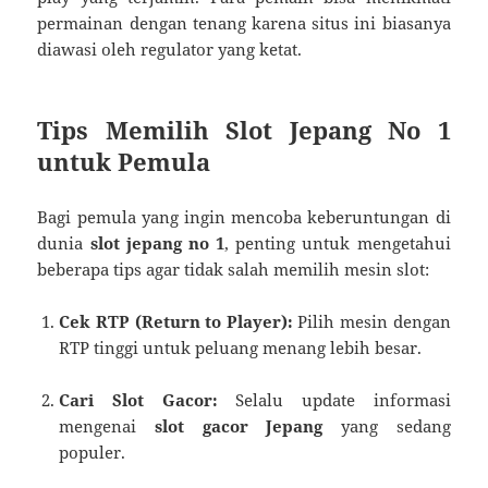
permainan dengan tenang karena situs ini biasanya
diawasi oleh regulator yang ketat.
Tips Memilih Slot Jepang No 1
untuk Pemula
Bagi pemula yang ingin mencoba keberuntungan di
dunia
slot jepang no 1
, penting untuk mengetahui
beberapa tips agar tidak salah memilih mesin slot:
Cek RTP (Return to Player):
Pilih mesin dengan
RTP tinggi untuk peluang menang lebih besar.
Cari Slot Gacor:
Selalu update informasi
mengenai
slot gacor Jepang
yang sedang
populer.