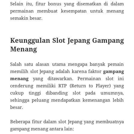
Selain itu, fitur bonus yang disematkan di dalam
permainan membuat kesempatan untuk menang
semakin besar.
Keunggulan Slot Jepang Gampang
Menang
Salah satu alasan utama mengapa banyak pemain
memilih slot Jepang adalah karena faktor
gampang
menang
yang ditawarkan. Permainan slot ini
cenderung memiliki RTP (Return to Player) yang
cukup tinggi dibanding slot pada umumnya,
sehingga peluang mendapatkan kemenangan lebih
besar.
Beberapa fitur dalam slot Jepang yang membuatnya
gampang menang antara lain: