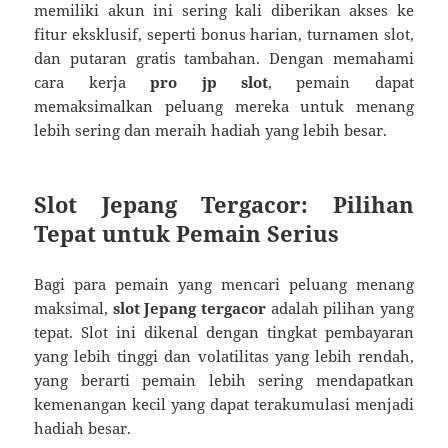
memiliki akun ini sering kali diberikan akses ke
fitur eksklusif, seperti bonus harian, turnamen slot,
dan putaran gratis tambahan. Dengan memahami
cara kerja
pro jp slot
, pemain dapat
memaksimalkan peluang mereka untuk menang
lebih sering dan meraih hadiah yang lebih besar.
Slot Jepang Tergacor: Pilihan
Tepat untuk Pemain Serius
Bagi para pemain yang mencari peluang menang
maksimal,
slot Jepang tergacor
adalah pilihan yang
tepat. Slot ini dikenal dengan tingkat pembayaran
yang lebih tinggi dan volatilitas yang lebih rendah,
yang berarti pemain lebih sering mendapatkan
kemenangan kecil yang dapat terakumulasi menjadi
hadiah besar.